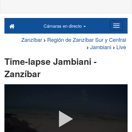
Cámaras en directo
Zanzíbar
Región de Zanzíbar Sur y Central
Jambiani
Live
Time-lapse Jambiani -
Zanzíbar