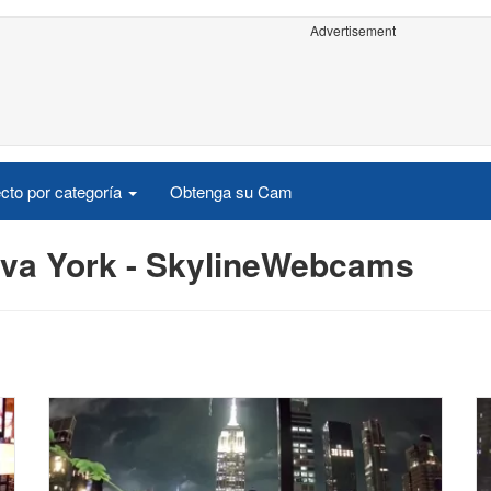
Advertisement
cto por categoría
Obtenga su Cam
eva York - SkylineWebcams