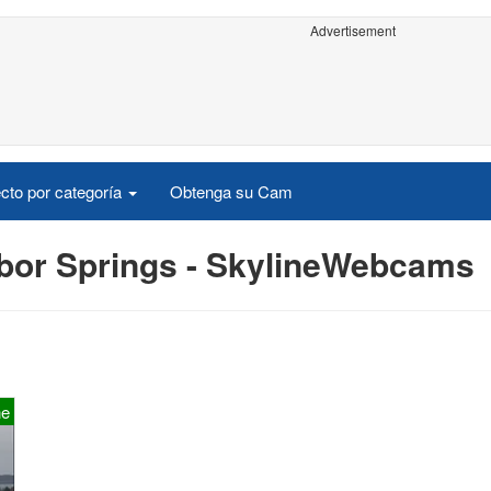
Advertisement
cto por categoría
Obtenga su Cam
bor Springs - SkylineWebcams
ne