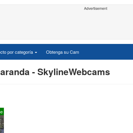
Advertisement
cto por categoría
Obtenga su Cam
paranda - SkylineWebcams
ne