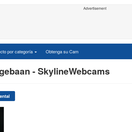
Advertisement
cto por categoría
Obtenga su Cam
ngebaan - SkylineWebcams
ental