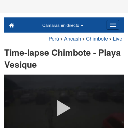
Cámaras en directo
Perú
Ancash
Chimbote
Live
Time-lapse Chimbote - Playa
Vesique