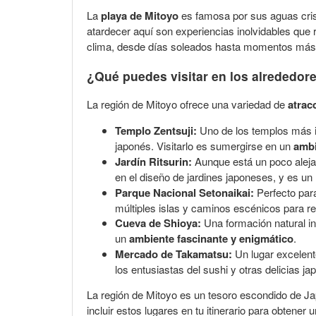
La
playa de Mitoyo
es famosa por sus aguas cris
atardecer aquí son experiencias inolvidables que
clima, desde días soleados hasta momentos má
¿Qué puedes visitar en los alrededor
La región de Mitoyo ofrece una variedad de
atrac
Templo Zentsuji:
Uno de los templos más im
japonés. Visitarlo es sumergirse en un
ambi
Jardín Ritsurin:
Aunque está un poco aleja
en el diseño de jardines japoneses, y es un
Parque Nacional Setonaikai:
Perfecto para
múltiples islas y caminos escénicos para rec
Cueva de Shioya:
Una formación natural int
un
ambiente fascinante y enigmático
.
Mercado de Takamatsu:
Un lugar excelent
los entusiastas del sushi y otras delicias j
La región de Mitoyo es un tesoro escondido de Ja
incluir estos lugares en tu itinerario para obtener