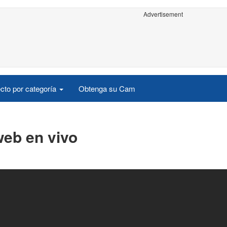
Advertisement
cto por categoría
Obtenga su Cam
web en vivo