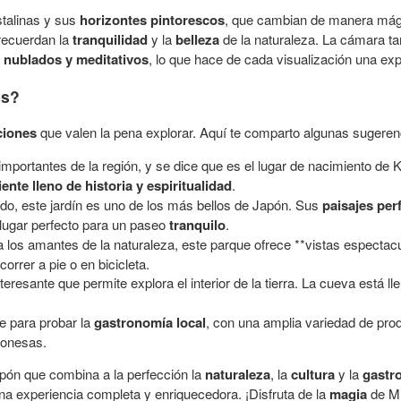
talinas y sus
horizontes pintorescos
, que cambian de manera mági
 recuerdan la
tranquilidad
y la
belleza
de la naturaleza. La cámara ta
s
nublados y meditativos
, lo que hace de cada visualización una exp
es?
ciones
que valen la pena explorar. Aquí te comparto algunas sugeren
portantes de la región, y se dice que es el lugar de nacimiento de 
ente lleno de historia y espiritualidad
.
do, este jardín es uno de los más bellos de Japón. Sus
paisajes pe
 lugar perfecto para un paseo
tranquilo
.
 los amantes de la naturaleza, este parque ofrece **vistas espectacu
orrer a pie o en bicicleta.
eresante que permite explora el interior de la tierra. La cueva está 
e para probar la
gastronomía local
, con una amplia variedad de prod
aponesas.
pón que combina a la perfección la
naturaleza
, la
cultura
y la
gastr
 una experiencia completa y enriquecedora. ¡Disfruta de la
magia
de Mi