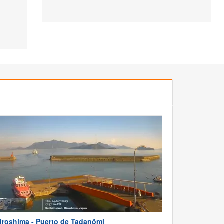
iroshima - Puerto de Tadanômi