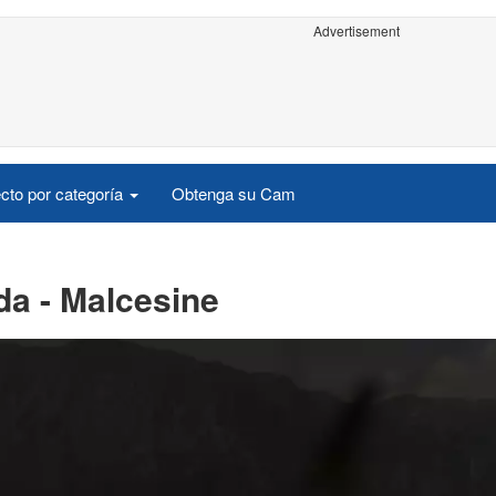
Advertisement
cto por categoría
Obtenga su Cam
da - Malcesine