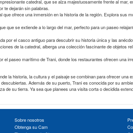
mpresionante catedral, que se alza majestuosamente frente al mar, e
or te dejarán sin palabras.
l que ofrece una inmersión en la historia de la región. Explora sus 
 que se extiende a lo largo del mar, perfecto para un paseo relajant
a por el casco antiguo para descubrir su historia única y las anécdo
iones de la catedral, alberga una colección fascinante de objetos reli
or el paseo marítimo de Trani, donde los restaurantes ofrecen una irre
de la historia, la cultura y el paisaje se combinan para ofrecer una 
r descubiertas. Además de su puerto, Trani es conocida por su ambien
a de su tierra. Ya sea que planees una visita corta o decidida extend
Sobre nosotros
Pr
Obtenga su Cam
Co