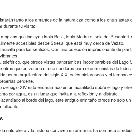
isfarán tanto a los amantes de la naturaleza como a los entusiastas d
durante tu visita:
 mágicas que incluyen Isola Bella, Isola Madre e Isola dei Pescatori. 
fácilmente accesibles desde Stresa, que está muy cerca de Vezzo.
aravilla para los sentidos. Con una colección impresionante de plan
vibrantes.
teleférico, que ofrece vistas panorámicas incomparables del Lago Ma
mientras que en verano ofrece senderos para excursionistas de todos 
a por su arquitectura del siglo XIX, cafés pintorescos y el famoso 
eberías perderte.
 del siglo XIV está encaramado en un acantilado sobre el lago y ofre
mo por agua, es un lugar que invita a la reflexión y al disfrute.
acantilado al borde del lago, este antiguo ermitaño ofrece no solo u
ntelleante.
es
la naturaleza y la historia conviven en armonía. La comarca alrededo