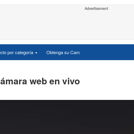
Advertisement
cto por categoría
Obtenga su Cam
cámara web en vivo