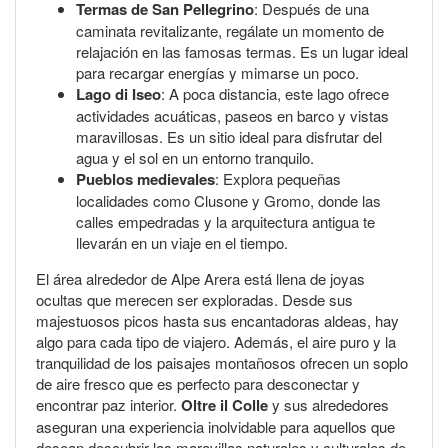
Termas de San Pellegrino
: Después de una
caminata revitalizante, regálate un momento de
relajación en las famosas termas. Es un lugar ideal
para recargar energías y mimarse un poco.
Lago di Iseo
: A poca distancia, este lago ofrece
actividades acuáticas, paseos en barco y vistas
maravillosas. Es un sitio ideal para disfrutar del
agua y el sol en un entorno tranquilo.
Pueblos medievales
: Explora pequeñas
localidades como Clusone y Gromo, donde las
calles empedradas y la arquitectura antigua te
llevarán en un viaje en el tiempo.
El área alrededor de Alpe Arera está llena de joyas
ocultas que merecen ser exploradas. Desde sus
majestuosos picos hasta sus encantadoras aldeas, hay
algo para cada tipo de viajero. Además, el aire puro y la
tranquilidad de los paisajes montañosos ofrecen un soplo
de aire fresco que es perfecto para desconectar y
encontrar paz interior.
Oltre il Colle
y sus alrededores
aseguran una experiencia inolvidable para aquellos que
desean descubrir las maravillas naturales y culturales de