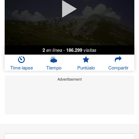
2
en línea
-
186.299
visitas
Time-lapse
Tiempo
Puntúalo
Compartir
Advertisement