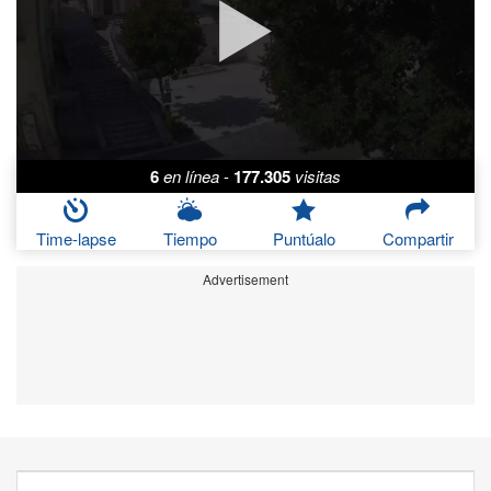
6
en línea
-
177.305
visitas
Time-lapse
Tiempo
Puntúalo
Compartir
Advertisement