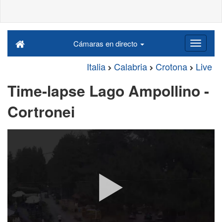
Cámaras en directo
Italia
Calabria
Crotona
Live
Time-lapse Lago Ampollino -
Cortronei