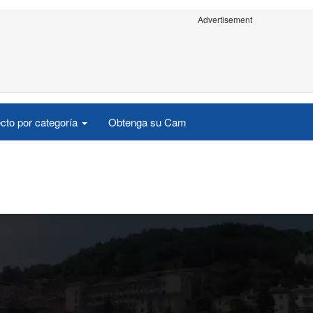
Advertisement
cto por categoría
Obtenga su Cam