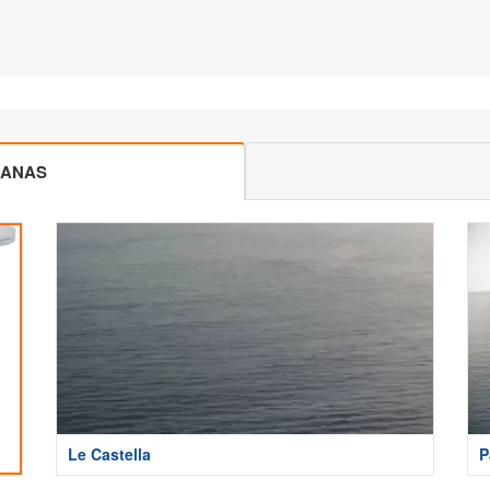
CANAS
Le Castella
P