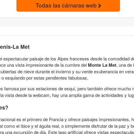
Todas las cámaras web
enis-La Met
l espectacular paisaje de los Alpes franceses desde la comodidad de
ece una vista impresionante de la cumbre del
Monte La Met
, una de 
biertas de nieve durante el invierno y su verde exuberancia en ver
o o esquiando por estas pendientes fabulosas.
es famosa por sus estaciones de esquí, pero también ofrece mucho
 la vista desde la webcam, hay una amplia gama de actividades y lu
res?
acional es el primero de Francia y ofrece paisajes impresionantes, h
 como el íbice y el águila real, o simplemente disfrutar de la paz y b
ra una excursión de día. Este lago artificial ofrece vistas espectacul