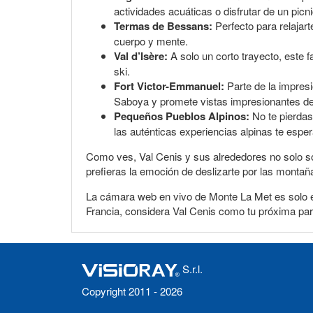
actividades acuáticas o disfrutar de un pic
Termas de Bessans:
Perfecto para relajar
cuerpo y mente.
Val d’Isère:
A solo un corto trayecto, este 
ski.
Fort Victor-Emmanuel:
Parte de la impresio
Saboya y promete vistas impresionantes de
Pequeños Pueblos Alpinos:
No te pierdas 
las auténticas experiencias alpinas te espe
Como ves, Val Cenis y sus alrededores no solo son
prefieras la emoción de deslizarte por las montañ
La cámara web en vivo de Monte La Met es solo el
Francia, considera Val Cenis como tu próxima para
S.r.l.
Copyright 2011 - 2026