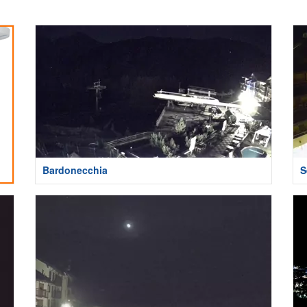
Bardonecchia
S