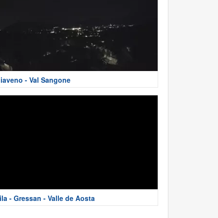
iaveno - Val Sangone
ila - Gressan - Valle de Aosta