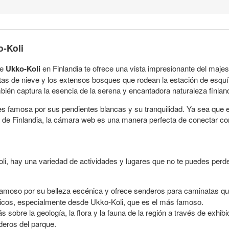
o-Koli
de
Ukko-Koli
en Finlandia te ofrece una vista impresionante del maje
as de nieve y los extensos bosques que rodean la estación de esquí. 
mbién captura la esencia de la serena y encantadora naturaleza finlan
es famosa por sus pendientes blancas y su tranquilidad. Ya sea que e
a de Finlandia, la cámara web es una manera perfecta de conectar con
oli, hay una variedad de actividades y lugares que no te puedes perd
amoso por su belleza escénica y ofrece senderos para caminatas qu
picos, especialmente desde Ukko-Koli, que es el más famoso.
sobre la geología, la flora y la fauna de la región a través de exhib
deros del parque.