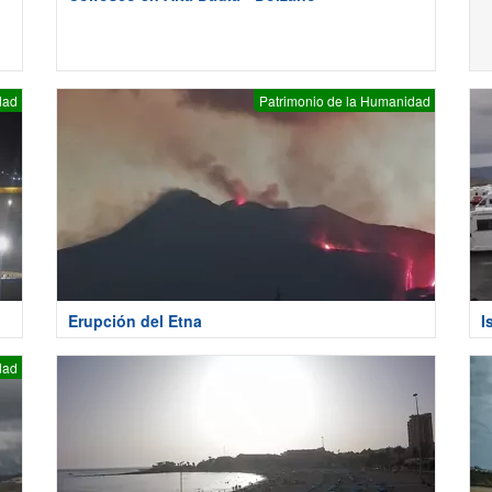
dad
Patrimonio de la Humanidad
Erupción del Etna
I
dad