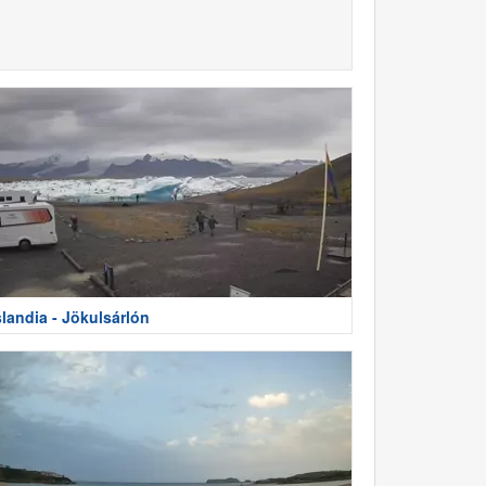
slandia - Jökulsárlón