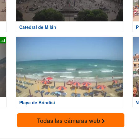
Catedral de Milán
P
dad
Playa de Brindisi
V
Todas las cámaras web