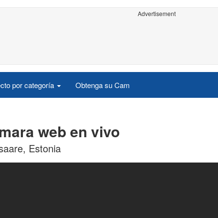
Advertisement
cto por categoría
Obtenga su Cam
ámara web en vivo
ssaare, Estonia