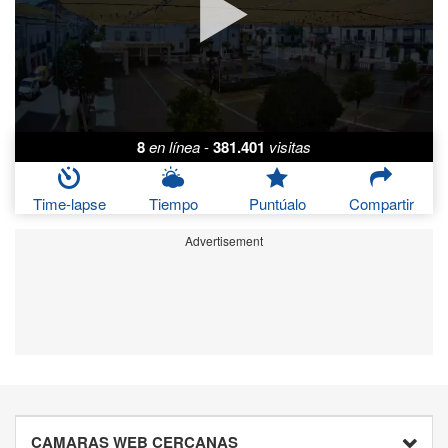
8
en línea
-
381.401
visitas
Time-lapse
Tiempo
Puntúalo
Compartir
Advertisement
CAMARAS WEB CERCANAS