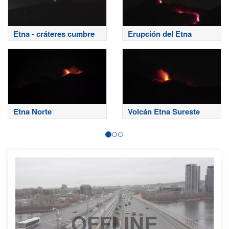
Etna - cráteres cumbre
Erupción del Etna
Etna Norte
Volcán Etna Sureste
OFFLINE