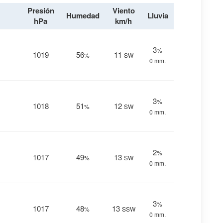
Presión
Viento
Humedad
Lluvia
hPa
km/h
3
%
1019
56
11
%
SW
0 mm.
3
%
1018
51
12
%
SW
0 mm.
2
%
1017
49
13
%
SW
0 mm.
3
%
1017
48
13
%
SSW
0 mm.