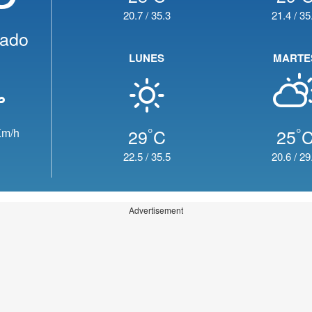
20.7
/
35.3
21.4
/
35
jado
LUNES
MARTE
°
°
29
C
25
m/h
22.5
/
35.5
20.6
/
29
Advertisement