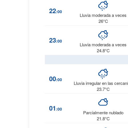
22
:00
Lluvia moderada a veces
26°C
23
:00
Lluvia moderada a veces
24.8°C
00
:00
Lluvia irregular en las cercan
23.7°C
01
:00
Parcialmente nublado
21.8°C