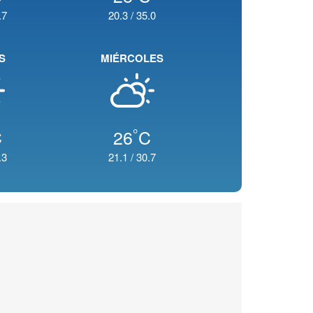
.7
20.3
/
35.0
S
MIÉRCOLES
°
C
26
C
.3
21.1
/
30.7