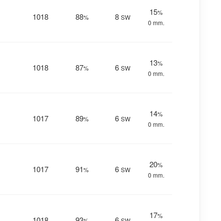
15
%
1018
88
8
%
SW
0 mm.
13
%
1018
87
6
%
SW
0 mm.
14
%
1017
89
6
%
SW
0 mm.
20
%
1017
91
6
%
SW
0 mm.
17
%
1018
93
6
%
SW