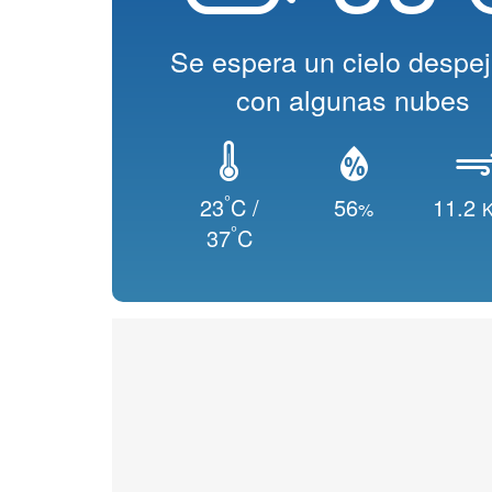
Se espera un cielo despe
con algunas nubes
°
23
C /
56
11.2
%
K
°
37
C