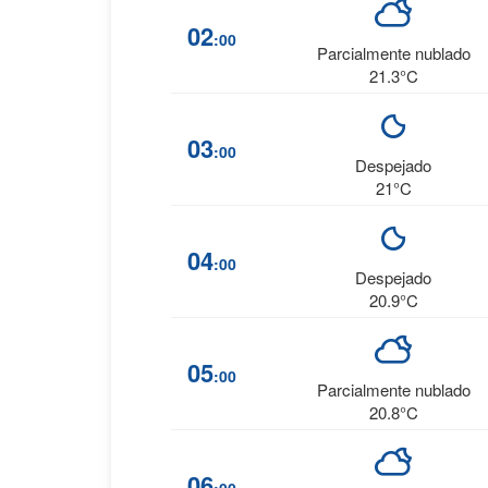
02
:00
Parcialmente nublado
21.3°C
03
:00
Despejado
21°C
04
:00
Despejado
20.9°C
05
:00
Parcialmente nublado
20.8°C
06