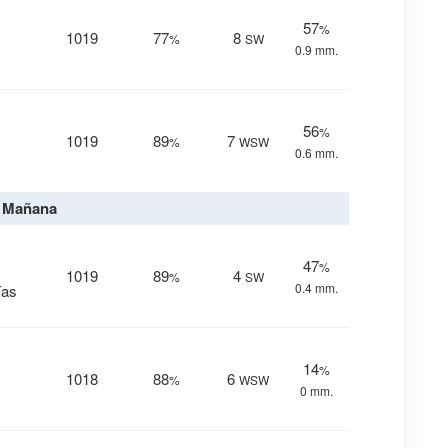
57
%
1019
77
8
%
SW
0.9 mm.
56
%
1019
89
7
%
WSW
0.6 mm.
Mañana
47
%
1019
89
4
%
SW
0.4 mm.
ías
14
%
1018
88
6
%
WSW
0 mm.