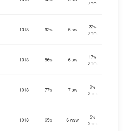
0 mm.
22
%
1018
92
5
%
SW
0 mm.
17
%
1018
86
6
%
SW
0 mm.
9
%
1018
77
7
%
SW
0 mm.
5
%
1018
65
6
%
WSW
0 mm.