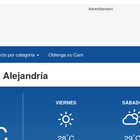
Advertisement
cto por categoría
Obtenga su Cam
 Alejandría
VIERNES
SÁBAD
C
°
°
28
C
29