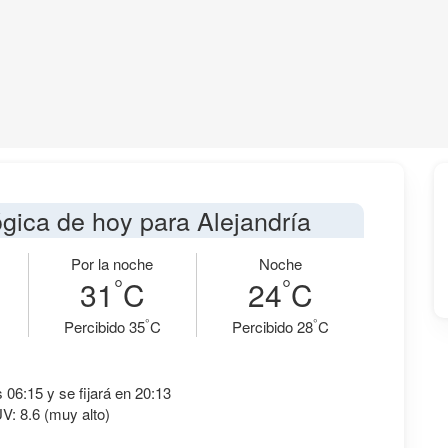
ógica de hoy para Alejandría
Por la noche
Noche
°
°
31
C
24
C
°
°
Percibido 35
C
Percibido 28
C
s 06:15 y se fijará en 20:13
UV: 8.6 (muy alto)