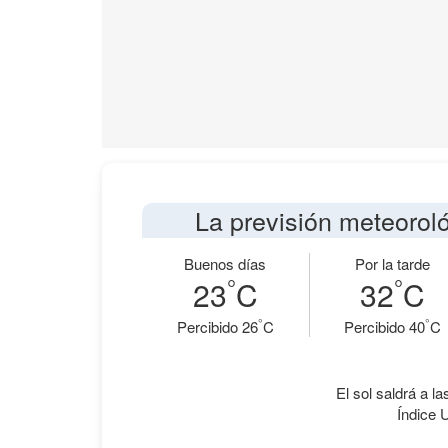
La previsión meteorol
Buenos días
Por la tarde
°
°
23
C
32
C
°
°
Percibido 26
C
Percibido 40
C
El sol saldrá a la
Índice 