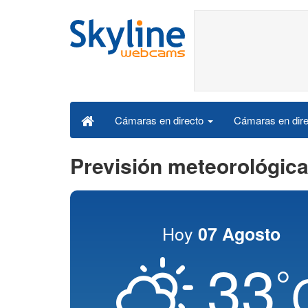
Cámaras en dire
Cámaras en directo
Previsión meteorológica
Hoy
07 Agosto
33
°