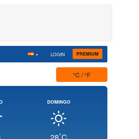
PREMIUM
LOGIN
°C / °F
O
DOMINGO
°
C
28
C