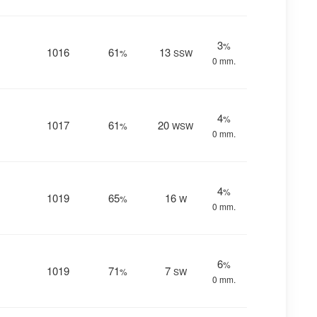
3
%
1016
61
13
%
SSW
0 mm.
4
%
1017
61
20
%
WSW
0 mm.
4
%
1019
65
16
%
W
0 mm.
6
%
1019
71
7
%
SW
0 mm.