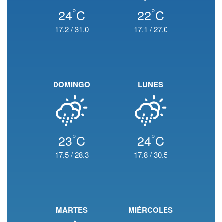
°
°
24
C
22
C
17.2
/
31.0
17.1
/
27.0
DOMINGO
LUNES
°
°
23
C
24
C
17.5
/
28.3
17.8
/
30.5
MARTES
MIÉRCOLES