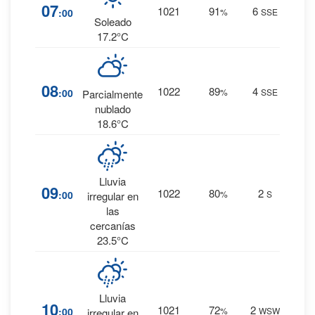
16
%
07
1021
91
6
:00
%
SSE
0 mm.
Soleado
17.2°C
15
%
08
1022
89
4
:00
%
SSE
Parcialmente
0 mm.
nublado
18.6°C
28
%
Lluvia
09
1022
80
2
:00
%
S
0.1
irregular en
mm.
las
cercanías
23.5°C
46
%
Lluvia
10
1021
72
2
:00
%
WSW
0.6
irregular en