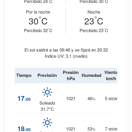
Percibido 24
C
Percibido 30
C
Por la noche
Noche
°
°
30
C
23
C
°
°
Percibido 32
C
Percibido 23
C
El sol saldrá a las 06:46 y se fijará en 20:32
Índice UV: 3.1 (medio)
Presión
Viento
Tiempo
Previsión
Humedad
Lluvi
hPa
km/h
2
%
17
1021
46
5
:00
%
WSW
0 mm.
Soleado
31.7°C
3
%
18
1021
53
7
:00
%
WSW