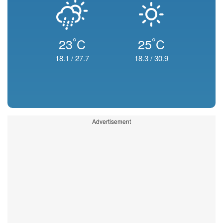
°
°
23
C
25
C
18.1
/
27.7
18.3
/
30.9
Advertisement