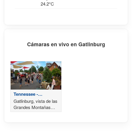
24.2°C
Cámaras en vivo en Gatlinburg
Tennessee -
Gatlinburg
Gatlinburg, vista de las
Grandes Montañas
Humeantes en
Tennessee