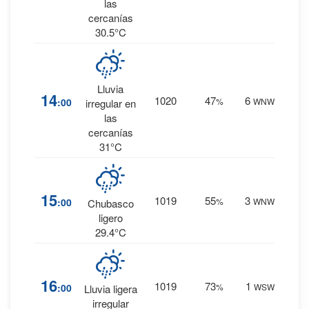
las
cercanías
30.5°C
17
%
Lluvia
14
1020
47
6
:00
%
WNW
0.2
irregular en
mm.
las
cercanías
31°C
36
%
15
1019
55
3
:00
%
WNW
0.4
Chubasco
mm.
ligero
29.4°C
57
%
16
1019
73
1
:00
%
WSW
1.2
Lluvia ligera
mm.
irregular