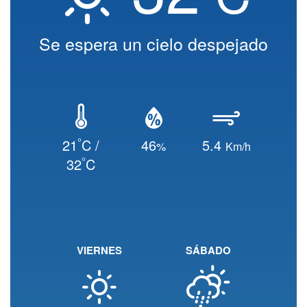
Se espera un cielo despejado
°
21
C /
46
5.4
%
Km/h
°
32
C
VIERNES
SÁBADO