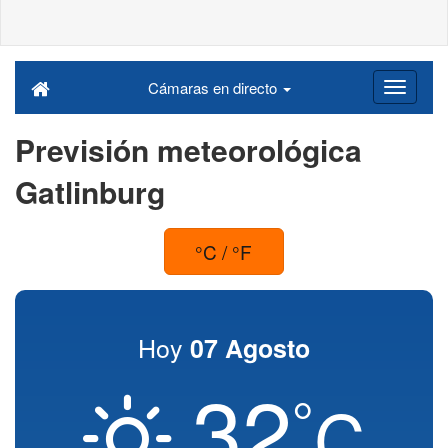
Cámaras en directo
Previsión meteorológica
Gatlinburg
°C / °F
Hoy
07 Agosto
32
°
C