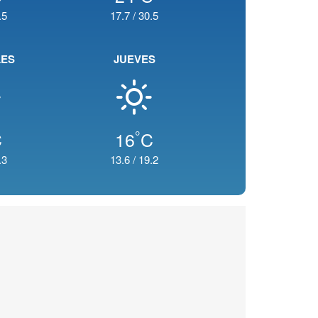
.5
17.7
/
30.5
LES
JUEVES
°
C
16
C
.3
13.6
/
19.2