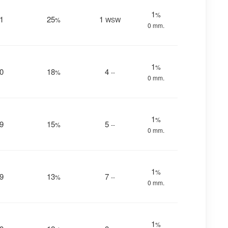
1
%
1
25
1
%
WSW
0 mm.
1
%
0
18
4
%
--
0 mm.
1
%
9
15
5
%
--
0 mm.
1
%
9
13
7
%
--
0 mm.
1
%