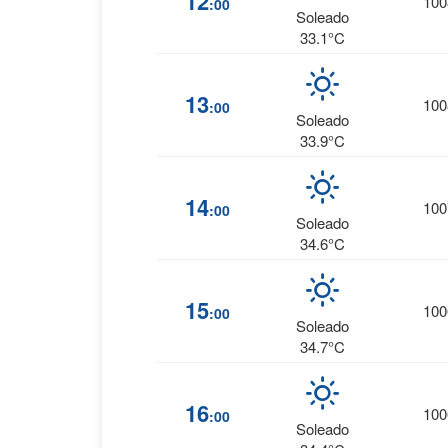
12
100
:00
Soleado
33.1°C
13
100
:00
Soleado
33.9°C
14
100
:00
Soleado
34.6°C
15
100
:00
Soleado
34.7°C
16
100
:00
Soleado