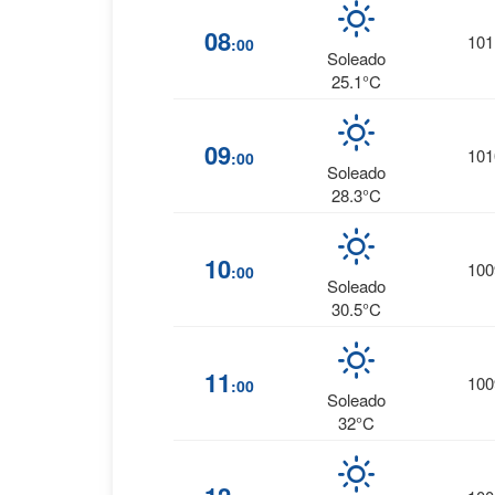
08
101
:00
Soleado
25.1°C
09
101
:00
Soleado
28.3°C
10
100
:00
Soleado
30.5°C
11
100
:00
Soleado
32°C