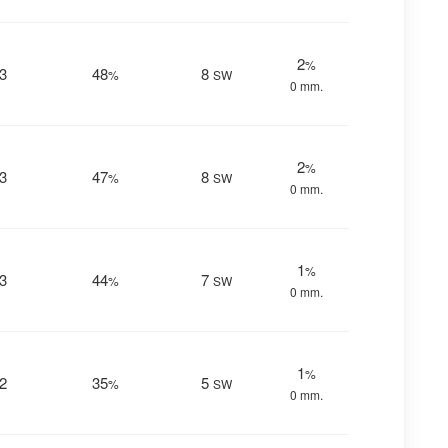
2
%
3
48
8
%
SW
0 mm.
2
%
3
47
8
%
SW
0 mm.
1
%
3
44
7
%
SW
0 mm.
1
%
2
35
5
%
SW
0 mm.