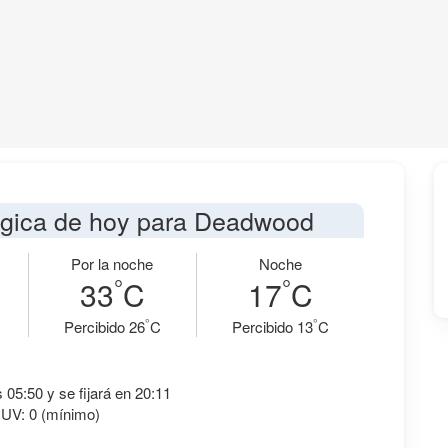
ógica de hoy para Deadwood
Por la noche
Noche
°
°
33
C
17
C
°
°
Percibido 26
C
Percibido 13
C
s 05:50 y se fijará en 20:11
 UV: 0 (mínimo)