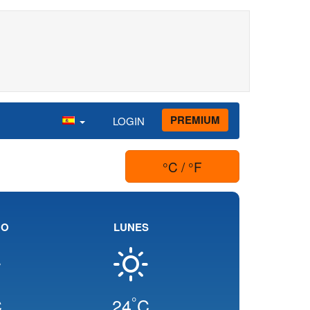
PREMIUM
LOGIN
°C / °F
GO
LUNES
°
C
24
C