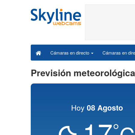
Cámaras en dire
Cámaras en directo
Previsión meteorológi
Hoy
08 Agosto
17
°
C