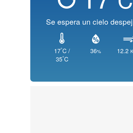
Se espera un cielo despe
°
17
C /
36
12.2
%
K
°
35
C