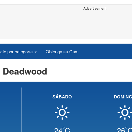
Advertisement
cto por categoría
Obtenga su Cam
ca Deadwood
SÁBADO
DOMIN
°
°
24
C
26