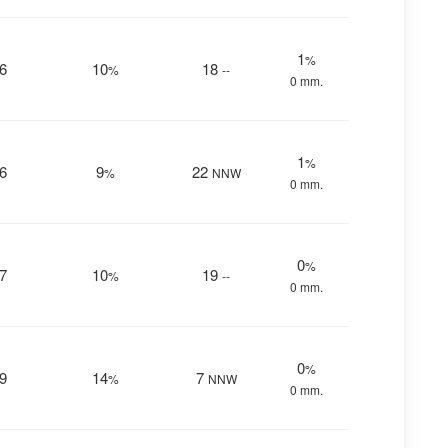
1
%
6
10
18
%
--
0 mm.
1
%
6
9
22
%
NNW
0 mm.
0
%
7
10
19
%
--
0 mm.
0
%
9
14
7
%
NNW
0 mm.