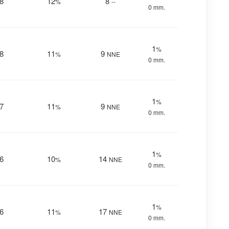
8
12
8
%
--
0 mm.
1
%
8
11
9
%
NNE
0 mm.
1
%
7
11
9
%
NNE
0 mm.
1
%
6
10
14
%
NNE
0 mm.
1
%
6
11
17
%
NNE
0 mm.