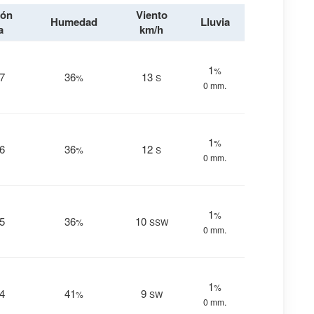
ión
Viento
Humedad
Lluvia
a
km/h
1
%
7
36
13
%
S
0 mm.
1
%
6
36
12
%
S
0 mm.
1
%
5
36
10
%
SSW
0 mm.
1
%
4
41
9
%
SW
0 mm.