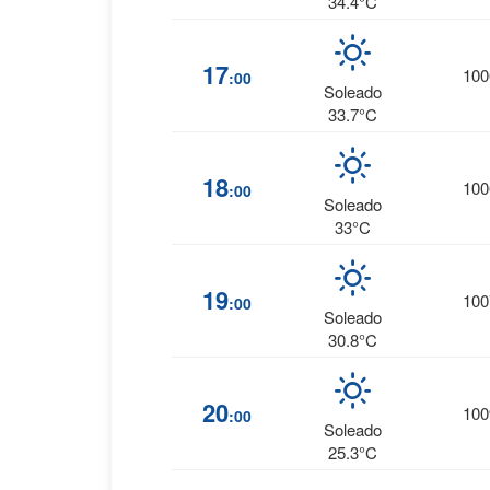
34.4°C
17
100
:00
Soleado
33.7°C
18
100
:00
Soleado
33°C
19
100
:00
Soleado
30.8°C
20
100
:00
Soleado
25.3°C