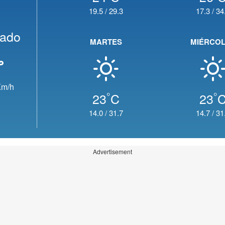
19.5
/
29.3
17.3
/
34
jado
MARTES
MIÉRCO
m/h
°
°
23
C
23
14.0
/
31.7
14.7
/
31
Advertisement