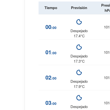
Pres
Tiempo
Previsión
hP
00
101
:00
Despejado
17.4°C
01
101
:00
Despejado
17.3°C
02
101
:00
Despejado
17.9°C
03
101
:00
Despejado