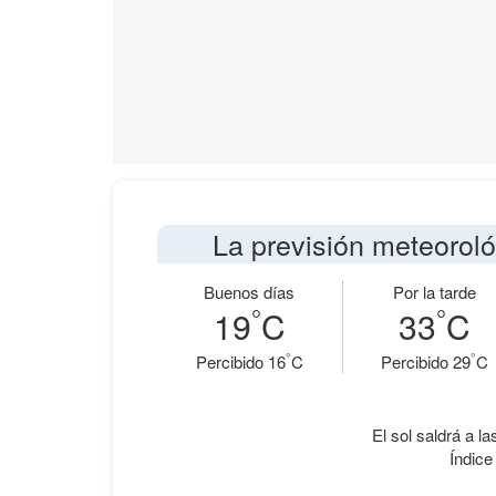
La previsión meteorol
Buenos días
Por la tarde
°
°
19
C
33
C
°
°
Percibido 16
C
Percibido 29
C
El sol saldrá a la
Índice