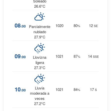
0 mm.
Soleado
26.6°C
16
%
08
1020
80
12
:00
%
SE
Parcialmente
0 mm.
nublado
27.9°C
65
%
09
1021
87
14
:00
%
SSE
0.7
Llovizna
mm.
ligera
27.3°C
82
%
10
Lluvia
1021
84
17
:00
%
S
6.9
moderada a
mm.
veces
27.2°C