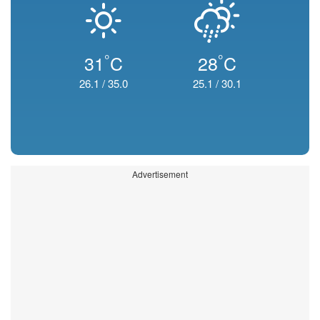
°
°
31
C
28
C
26.1
/
35.0
25.1
/
30.1
Advertisement