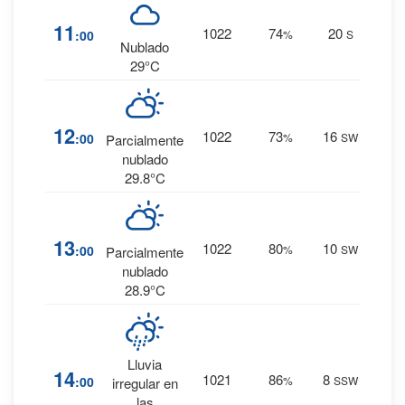
15
%
11
1022
74
20
:00
%
S
0 mm.
Nublado
29°C
8
%
12
1022
73
16
:00
%
SW
Parcialmente
0 mm.
nublado
29.8°C
15
%
13
1022
80
10
:00
%
SW
Parcialmente
0 mm.
nublado
28.9°C
Lluvia
20
%
14
1021
86
8
:00
%
SSW
irregular en
0 mm.
las