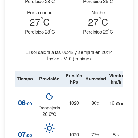
Percibido 28
C
Percibido 35
C
Por la noche
Noche
°
°
27
C
27
C
°
°
Percibido 28
C
Percibido 29
C
El sol saldrá a las 06:42 y se fijará en 20:14
Índice UV: 0 (mínimo)
Presión
Viento
Tiempo
Previsión
Humedad
Lluvi
hPa
km/h
10
%
06
1020
80
16
:00
%
SSE
0 mm.
Despejado
26.6°C
8
%
07
1020
77
15
:00
%
SE