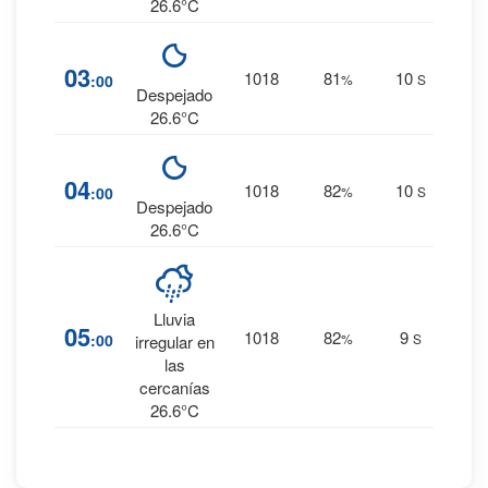
26.6°C
11
%
03
1018
81
10
:00
%
S
0 mm.
Despejado
26.6°C
11
%
04
1018
82
10
:00
%
S
0 mm.
Despejado
26.6°C
62
%
Lluvia
05
1018
82
9
:00
%
S
0.9
irregular en
mm.
las
cercanías
26.6°C