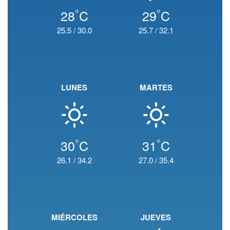
°
°
28
C
29
C
25.5
/
30.0
25.7
/
32.1
LUNES
MARTES
°
°
30
C
31
C
26.1
/
34.2
27.0
/
35.4
MIÉRCOLES
JUEVES