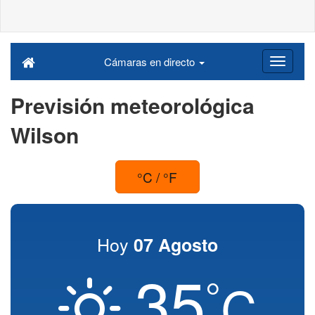
Cámaras en directo
Previsión meteorológica
Wilson
°C / °F
Hoy
07 Agosto
35
°
C