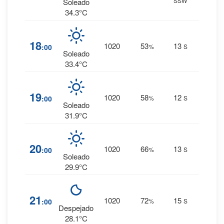
SSW
0 mm.
Soleado
34.3°C
2
%
18
1020
53
13
:00
%
S
0 mm.
Soleado
33.4°C
3
%
19
1020
58
12
:00
%
S
0 mm.
Soleado
31.9°C
4
%
20
1020
66
13
:00
%
S
0 mm.
Soleado
29.9°C
6
%
21
1020
72
15
:00
%
S
0 mm.
Despejado
28.1°C