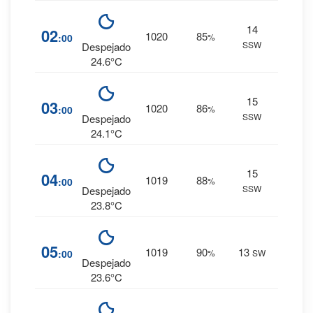
14
11
%
02
1020
85
:00
%
SSW
0 mm.
Despejado
24.6°C
15
11
%
03
1020
86
:00
%
SSW
0 mm.
Despejado
24.1°C
15
12
%
04
1019
88
:00
%
SSW
0 mm.
Despejado
23.8°C
13
%
05
1019
90
13
:00
%
SW
0 mm.
Despejado
23.6°C