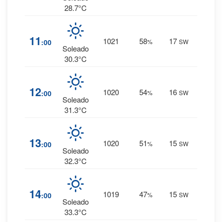
28.7°C
4
%
11
1021
58
17
:00
%
SW
0 mm.
Soleado
30.3°C
3
%
12
1020
54
16
:00
%
SW
0 mm.
Soleado
31.3°C
2
%
13
1020
51
15
:00
%
SW
0 mm.
Soleado
32.3°C
2
%
14
1019
47
15
:00
%
SW
0 mm.
Soleado
33.3°C