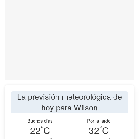
La previsión meteorológica de
hoy para Wilson
Buenos días
Por la tarde
°
°
22
C
32
C
°
°