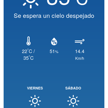
Se espera un cielo despejado
°
22
C /
51
14.4
%
°
35
C
Km/h
VIERNES
SÁBADO