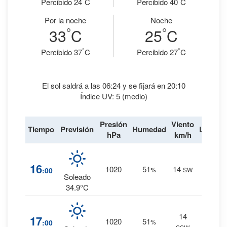
Percibido 24
C
Percibido 40
C
Por la noche
Noche
°
°
33
C
25
C
°
°
Percibido 37
C
Percibido 27
C
El sol saldrá a las 06:24 y se fijará en 20:10
Índice UV: 5 (medio)
Presión
Viento
Tiempo
Previsión
Humedad
Lluvia
hPa
km/h
2
%
16
1020
51
14
:00
%
SW
0 mm.
Soleado
34.9°C
14
2
%
17
1020
51
:00
%