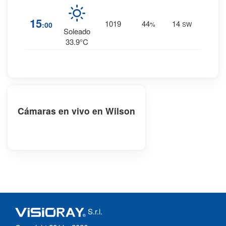
2
%
15
1019
44
14
:00
%
SW
0 mm.
Soleado
33.9°C
Cámaras en vivo en Wilson
S.r.l.