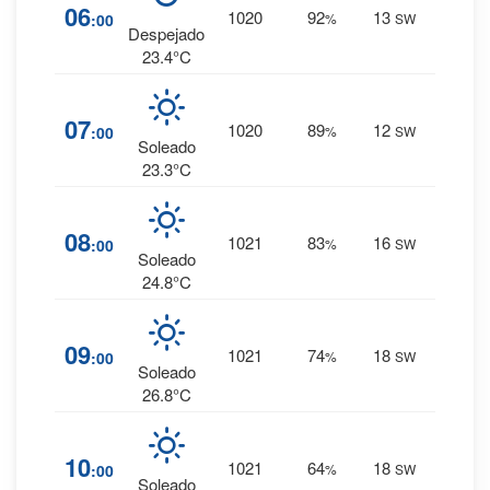
14
%
06
1020
92
13
:00
%
SW
0 mm.
Despejado
23.4°C
14
%
07
1020
89
12
:00
%
SW
0 mm.
Soleado
23.3°C
11
%
08
1021
83
16
:00
%
SW
0 mm.
Soleado
24.8°C
8
%
09
1021
74
18
:00
%
SW
0 mm.
Soleado
26.8°C
5
%
10
1021
64
18
:00
%
SW
0 mm.
Soleado