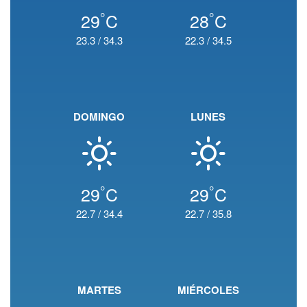
°
°
29
C
28
C
23.3
/
34.3
22.3
/
34.5
DOMINGO
LUNES
°
°
29
C
29
C
22.7
/
34.4
22.7
/
35.8
MARTES
MIÉRCOLES