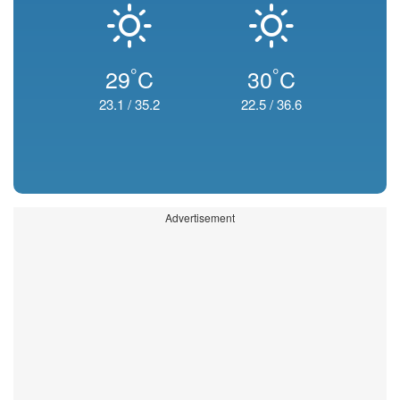
°
°
29
C
30
C
23.1
/
35.2
22.5
/
36.6
Advertisement