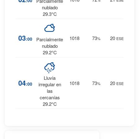
:00
Parcialmente
0 mm.
nublado
29.3°C
12
%
03
1018
73
20
:00
%
ESE
Parcialmente
0 mm.
nublado
29.2°C
Lluvia
13
%
04
1018
73
20
:00
%
ESE
irregular en
0 mm.
las
cercanías
29.2°C