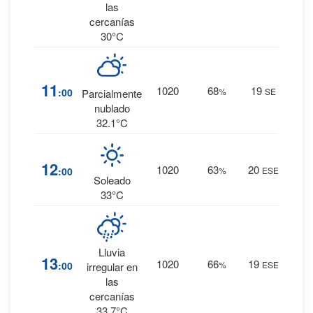
las
cercanías
30°C
7
%
11
1020
68
19
:00
%
SE
Parcialmente
0 mm.
nublado
32.1°C
5
%
12
1020
63
20
:00
%
ESE
0 mm.
Soleado
33°C
17
%
Lluvia
13
1020
66
19
:00
%
ESE
0.1
irregular en
mm.
las
cercanías
33.7°C