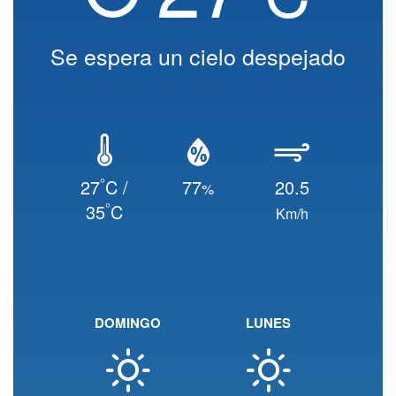
Se espera un cielo despejado
°
27
C /
77
20.5
%
°
35
C
Km/h
DOMINGO
LUNES