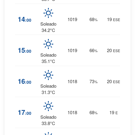
5
%
14
1019
68
19
:00
%
ESE
0 mm.
Soleado
34.2°C
5
%
15
1019
66
20
:00
%
ESE
0 mm.
Soleado
35.1°C
8
%
16
1018
73
20
:00
%
ESE
0 mm.
Soleado
31.3°C
5
%
17
1018
68
19
:00
%
E
0 mm.
Soleado
33.8°C