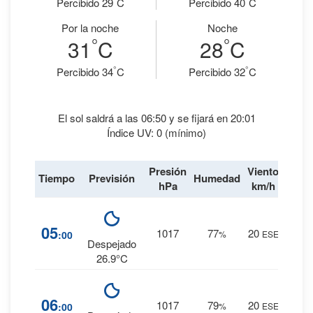
Percibido 29
C
Percibido 40
C
Por la noche
Noche
°
°
31
C
28
C
°
°
Percibido 34
C
Percibido 32
C
El sol saldrá a las 06:50 y se fijará en 20:01
Índice UV: 0 (mínimo)
Presión
Viento
Tiempo
Previsión
Humedad
Lluvi
hPa
km/h
8
%
05
1017
77
20
:00
%
ESE
0 mm.
Despejado
26.9°C
8
%
06
1017
79
20
:00
%
ESE