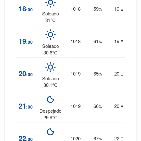
3
%
18
1018
59
19
:00
%
E
0 mm.
Soleado
31°C
4
%
19
1018
61
19
:00
%
E
0 mm.
Soleado
30.6°C
4
%
20
1019
65
20
:00
%
E
0 mm.
Soleado
30.1°C
5
%
21
1019
66
20
:00
%
E
0 mm.
Despejado
29.9°C
5
%
22
1020
67
22
:00
%
E