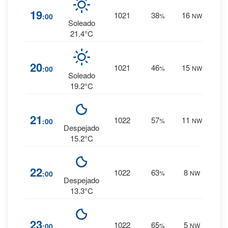
1
%
19
1021
38
16
:00
%
NW
0 mm.
Soleado
21.4°C
2
%
20
1021
46
15
:00
%
NW
0 mm.
Soleado
19.2°C
3
%
21
1022
57
11
:00
%
NW
0 mm.
Despejado
15.2°C
4
%
22
1022
63
8
:00
%
NW
0 mm.
Despejado
13.3°C
5
%
23
1022
65
5
:00
%
NW