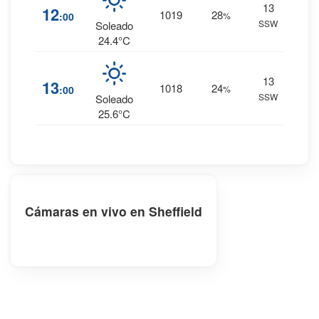
13
0
%
12
1019
28
:00
%
SSW
0 mm.
Soleado
24.4°C
13
0
%
13
1018
24
:00
%
SSW
0 mm.
Soleado
25.6°C
Cámaras en vivo en Sheffield