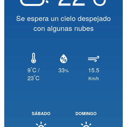
Se espera un cielo despejado
con algunas nubes
°
9
C /
33
15.5
%
°
23
C
Km/h
SÁBADO
DOMINGO