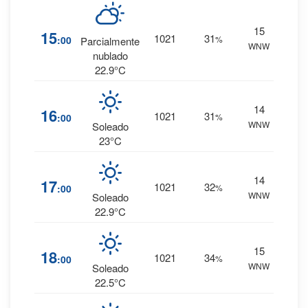
15
2
%
15
1021
31
:00
%
Parcialmente
WNW
0 mm.
nublado
22.9°C
14
2
%
16
1021
31
:00
%
WNW
0 mm.
Soleado
23°C
14
2
%
17
1021
32
:00
%
WNW
0 mm.
Soleado
22.9°C
15
2
%
18
1021
34
:00
%
WNW
0 mm.
Soleado
22.5°C