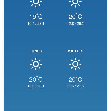
°
°
19
C
20
C
10.4
/
28.1
12.8
/
26.2
LUNES
MARTES
°
°
20
C
20
C
13.3
/
26.1
11.6
/
27.8