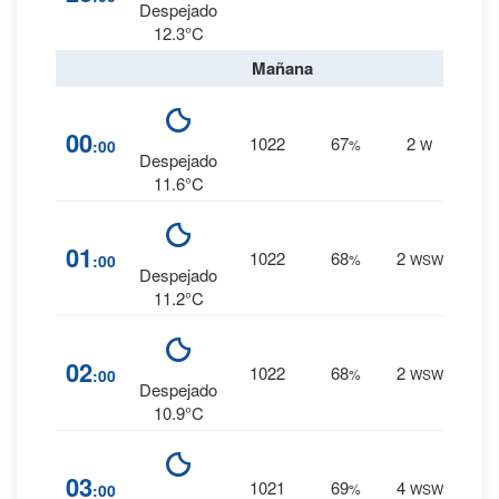
0 mm.
Despejado
12.3°C
Mañana
6
%
00
1022
67
2
:00
%
W
0 mm.
Despejado
11.6°C
6
%
01
1022
68
2
:00
%
WSW
0 mm.
Despejado
11.2°C
6
%
02
1022
68
2
:00
%
WSW
0 mm.
Despejado
10.9°C
6
%
03
1021
69
4
:00
%
WSW