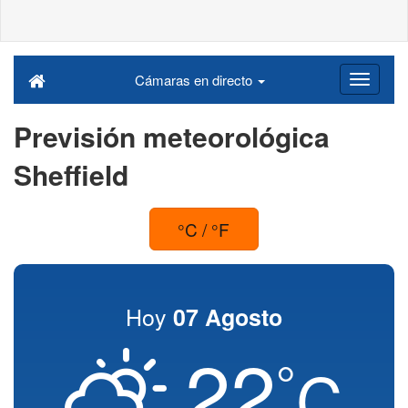
Cámaras en directo
Previsión meteorológica
Sheffield
°C / °F
Hoy
07 Agosto
22
°
C