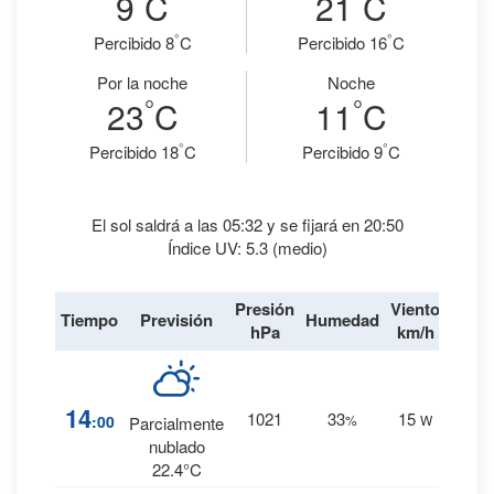
9
C
21
C
°
°
Percibido 8
C
Percibido 16
C
Por la noche
Noche
°
°
23
C
11
C
°
°
Percibido 18
C
Percibido 9
C
El sol saldrá a las 05:32 y se fijará en 20:50
Índice UV: 5.3 (medio)
Presión
Viento
Tiempo
Previsión
Humedad
Lluvi
hPa
km/h
2
%
14
1021
33
15
:00
%
W
Parcialmente
0 mm.
nublado
22.4°C