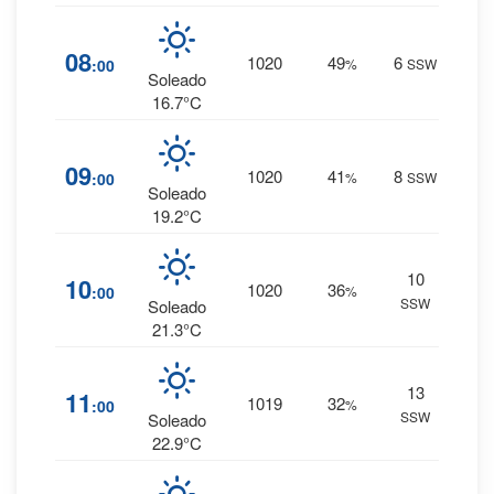
2
%
08
1020
49
6
:00
%
SSW
0 mm.
Soleado
16.7°C
1
%
09
1020
41
8
:00
%
SSW
0 mm.
Soleado
19.2°C
10
1
%
10
1020
36
:00
%
SSW
0 mm.
Soleado
21.3°C
13
1
%
11
1019
32
:00
%
SSW
0 mm.
Soleado
22.9°C