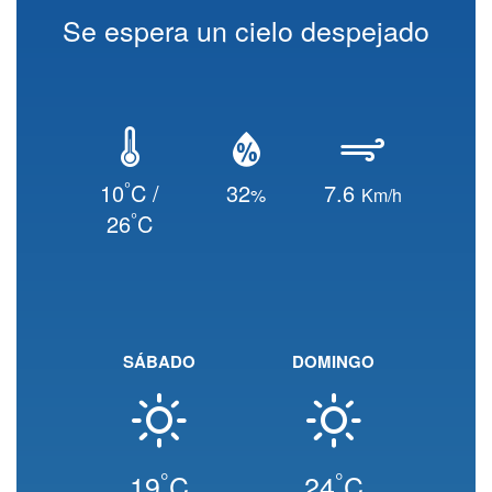
Se espera un cielo despejado
°
10
C /
32
7.6
%
Km/h
°
26
C
SÁBADO
DOMINGO
°
°
19
C
24
C