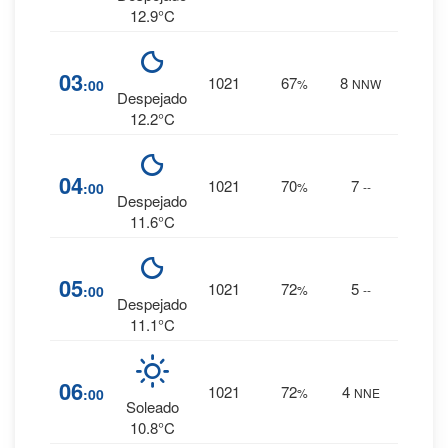
12.9°C
5
%
03
1021
67
8
:00
%
NNW
0 mm.
Despejado
12.2°C
6
%
04
1021
70
7
:00
%
--
0 mm.
Despejado
11.6°C
6
%
05
1021
72
5
:00
%
--
0 mm.
Despejado
11.1°C
7
%
06
1021
72
4
:00
%
NNE
0 mm.
Soleado
10.8°C