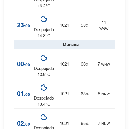
16.2°C
11
3
%
23
1021
58
:00
%
WNW
0 mm.
Despejado
14.8°C
Mañana
4
%
00
1021
63
7
:00
%
WNW
0 mm.
Despejado
13.9°C
4
%
01
1021
63
5
:00
%
NNW
0 mm.
Despejado
13.4°C
5
%
02
1021
65
7
:00
%
NNW
0 mm.
Despejado