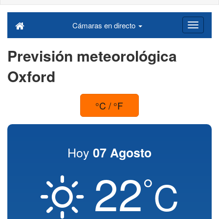
Cámaras en directo
Previsión meteorológica
Oxford
°C / °F
Hoy
07 Agosto
22
°
C