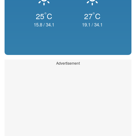
°
°
25
C
27
C
15.8
/
34.1
19.1
/
34.1
Advertisement