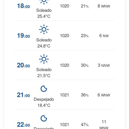
1
%
18
1020
21
8
:00
%
WNW
0 mm.
Soleado
25.4°C
1
%
19
1020
23
6
:00
%
NW
0 mm.
Soleado
24.8°C
1
%
20
1020
30
3
:00
%
NNW
0 mm.
Soleado
21.5°C
1
%
21
1021
36
6
:00
%
WNW
0 mm.
Despejado
18.4°C
11
2
%
22
1021
47
:00
%
WNW
0 mm.
Despejado