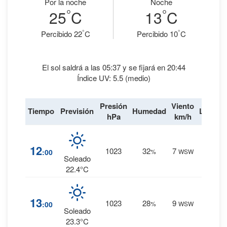
Por la noche
Noche
°
°
25
C
13
C
°
°
Percibido 22
C
Percibido 10
C
El sol saldrá a las 05:37 y se fijará en 20:44
Índice UV: 5.5 (medio)
Presión
Viento
Tiempo
Previsión
Humedad
Lluvia
hPa
km/h
1
%
12
1023
32
7
:00
%
WSW
0 mm.
Soleado
22.4°C
1
%
13
1023
28
9
:00
%
WSW
0 mm.
Soleado
23.3°C