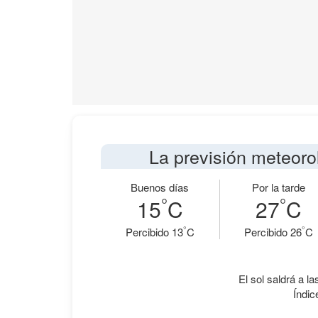
La previsión meteoro
Buenos días
Por la tarde
°
°
15
C
27
C
°
°
Percibido 13
C
Percibido 26
C
El sol saldrá a la
Índic