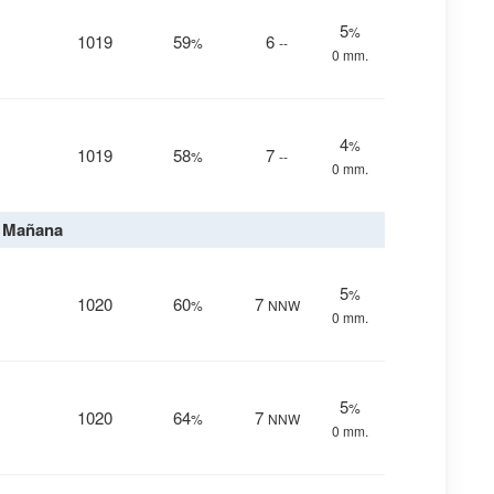
5
%
1019
59
6
%
--
0 mm.
4
%
1019
58
7
%
--
0 mm.
Mañana
5
%
1020
60
7
%
NNW
0 mm.
5
%
1020
64
7
%
NNW
0 mm.