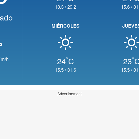
13.3
/
29.2
15.6
/
31
jado
MIÉRCOLES
JUEVE
°
°
24
C
23
m/h
15.5
/
31.6
15.5
/
31
Advertisement