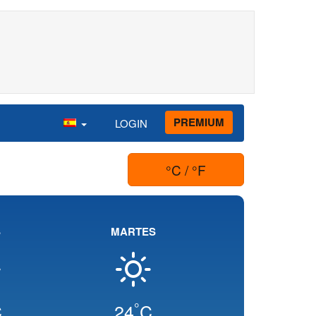
PREMIUM
LOGIN
°C / °F
S
MARTES
°
C
24
C