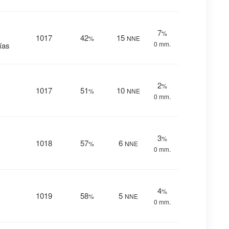
7
%
1017
42
15
%
NNE
0 mm.
nías
2
%
1017
51
10
%
NNE
0 mm.
3
%
1018
57
6
%
NNE
0 mm.
4
%
1019
58
5
%
NNE
0 mm.