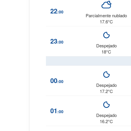
22
:00
Parcialmente nublado
17.6°C
23
:00
Despejado
18°C
00
:00
Despejado
17.2°C
01
:00
Despejado
16.2°C