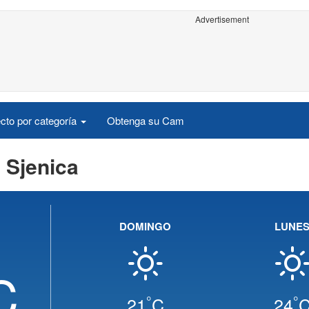
Advertisement
cto por categoría
Obtenga su Cam
 Sjenica
DOMINGO
LUNE
C
°
°
21
C
24