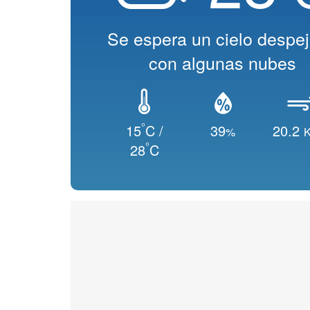
Se espera un cielo despe
con algunas nubes
°
15
C /
39
20.2
%
K
°
28
C