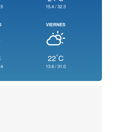
.5
15.4
/
32.3
S
VIERNES
°
C
22
C
.4
13.6
/
31.0