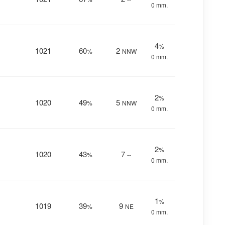
0 mm.
4
%
1021
60
2
%
NNW
0 mm.
2
%
1020
49
5
%
NNW
0 mm.
2
%
1020
43
7
%
--
0 mm.
1
%
1019
39
9
%
NE
0 mm.