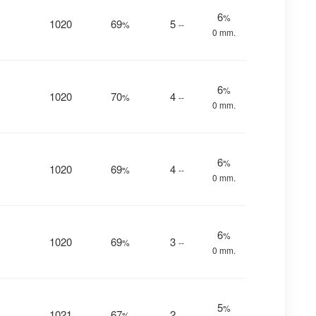
6
%
1020
69
5
%
--
0 mm.
6
%
1020
70
4
%
--
0 mm.
6
%
1020
69
4
%
--
0 mm.
6
%
1020
69
3
%
--
0 mm.
5
%
1021
67
2
%
--