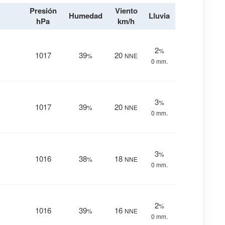
Presión
Viento
Humedad
Lluvia
hPa
km/h
2
%
1017
39
20
%
NNE
0 mm.
3
%
1017
39
20
%
NNE
0 mm.
3
%
1016
38
18
%
NNE
0 mm.
2
%
1016
39
16
%
NNE
0 mm.