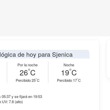
lógica de hoy para Sjenica
Por la noche
Noche
°
°
26
C
19
C
°
°
Percibido 25
C
Percibido 17
C
s 05:37 y se fijará en 19:53
e UV: 7.8 (alto)