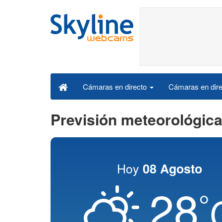
Cámaras en dire
Cámaras en directo
Previsión meteorológica
Hoy
08 Agosto
28
°