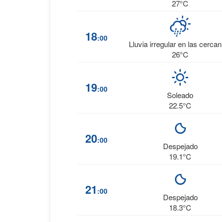
27°C
18
:00
Lluvia irregular en las cerca
26°C
19
:00
Soleado
22.5°C
20
:00
Despejado
19.1°C
21
:00
Despejado
18.3°C