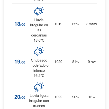
57
%
Lluvia
18
1019
65
8
:00
%
WNW
1.5
irregular en
mm.
las
cercanías
18.6°C
76
%
19
Chubasco
1020
81
9
:00
%
NW
3.1
moderado o
mm.
intenso
16.2°C
66
%
20
Lluvia ligera
1022
90
13
:00
%
--
0.9
irregular con
mm.
truenos