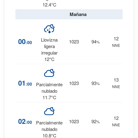
12.4°C
Mañana
37
%
12
00
Llovizna
1023
94
:00
%
0.2
NNE
ligera
mm.
irregular
12°C
13
20
%
01
1023
93
:00
%
Parcialmente
NNE
0 mm.
nublado
11.7°C
12
18
%
02
1023
92
:00
%
Parcialmente
NNE
0 mm.
nublado
10.8°C