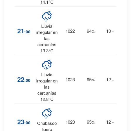
14.1°C
32
%
Lluvia
21
1022
94
13
:00
%
--
0.1
irregular en
mm.
las
cercanías
13.3°C
31
%
Lluvia
22
1023
95
12
:00
%
--
0.1
irregular en
mm.
las
cercanías
12.8°C
38
%
23
1023
95
12
:00
%
--
0.2
Chubasco
mm.
ligero