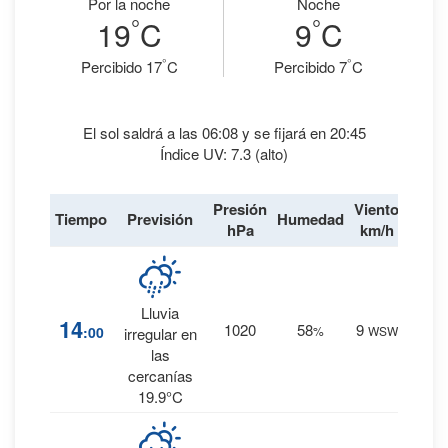
Por la noche
Noche
°
°
19
C
9
C
°
°
Percibido 17
C
Percibido 7
C
El sol saldrá a las 06:08 y se fijará en 20:45
Índice UV: 7.3 (alto)
Presión
Viento
Tiempo
Previsión
Humedad
Lluvi
hPa
km/h
57
%
Lluvia
14
1020
58
9
:00
%
WSW
1.4
irregular en
mm.
las
cercanías
19.9°C