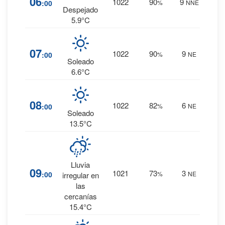
06
1022
90
9
:00
%
NNE
0 mm.
Despejado
5.9°C
15
%
07
1022
90
9
:00
%
NE
0 mm.
Soleado
6.6°C
11
%
08
1022
82
6
:00
%
NE
0 mm.
Soleado
13.5°C
Lluvia
19
%
09
1021
73
3
:00
%
NE
irregular en
0 mm.
las
cercanías
15.4°C