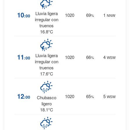
39
%
10
Lluvia ligera
1020
69
1
:00
%
NNW
0.5
irregular con
mm.
truenos
16.8°C
39
%
11
Lluvia ligera
1020
66
4
:00
%
WSW
0.6
irregular con
mm.
truenos
17.6°C
50
%
12
1020
65
5
:00
%
WSW
0.9
Chubasco
mm.
ligero
18.1°C
57
%