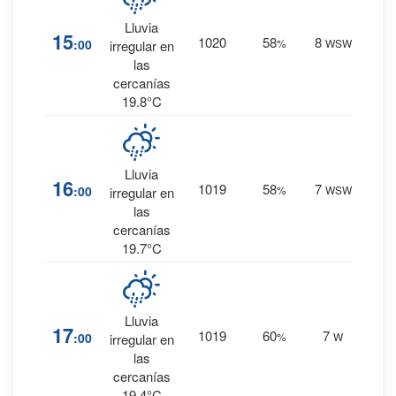
57
%
Lluvia
15
1020
58
8
:00
%
WSW
1.4
irregular en
mm.
las
cercanías
19.8°C
57
%
Lluvia
16
1019
58
7
:00
%
WSW
1.1
irregular en
mm.
las
cercanías
19.7°C
57
%
Lluvia
17
1019
60
7
:00
%
W
1.3
irregular en
mm.
las
cercanías
19.4°C