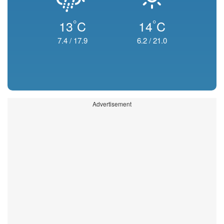
°
°
13
C
14
C
7.4
/
17.9
6.2
/
21.0
Advertisement