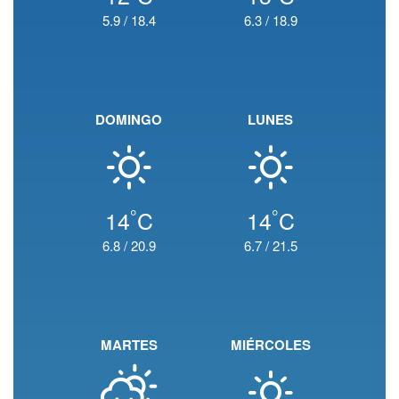
5.9
/
18.4
6.3
/
18.9
DOMINGO
LUNES
°
°
14
C
14
C
6.8
/
20.9
6.7
/
21.5
MARTES
MIÉRCOLES