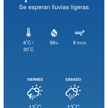
Se esperan lluvias ligeras
°
8
C /
58
9
%
Km/h
°
20
C
VIERNES
SÁBADO
°
°
12
C
13
C