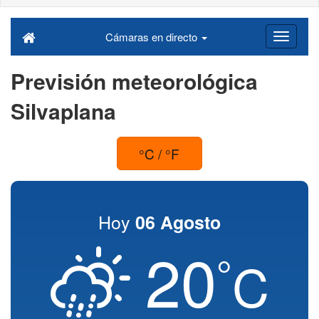
Cámaras en directo
Previsión meteorológica
Silvaplana
°C / °F
Hoy
06 Agosto
20
°
C