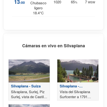
13
1020
65
7
:00
%
WSW
1.2
Chubasco
mm.
ligero
18.4°C
Cámaras en vivo en Silvaplana
Silvaplana - Suiza
Silvaplana -
Surfcenter
Silvaplana, Surlej, Piz
Vista del Silvaplana
Surlej, vista de Castillo
Surfcenter a 1791
de Crap da Sass
metros