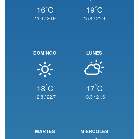
°
°
16
C
19
C
11.3
/
20.9
15.4
/
21.9
DOMINGO
LUNES
°
°
18
C
17
C
12.8
/
22.7
13.3
/
21.6
MARTES
MIÉRCOLES