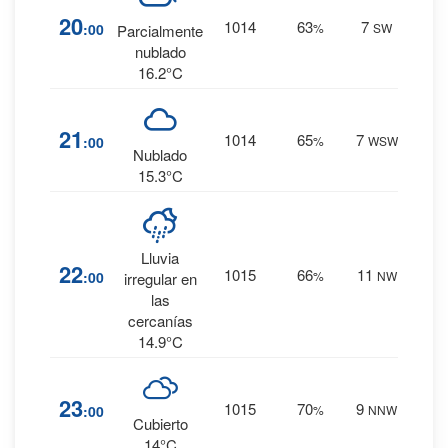
8
%
20
1014
63
7
:00
%
SW
Parcialmente
0 mm.
nublado
16.2°C
10
%
21
1014
65
7
:00
%
WSW
0 mm.
Nublado
15.3°C
Lluvia
16
%
22
1015
66
11
:00
%
NW
irregular en
0 mm.
las
cercanías
14.9°C
16
%
23
1015
70
9
:00
%
NNW
0 mm.
Cubierto
14°C