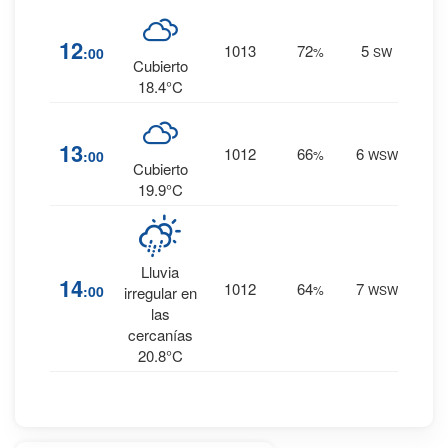
19
%
12
1013
72
5
:00
%
SW
0 mm.
Cubierto
18.4°C
17
%
13
1012
66
6
:00
%
WSW
0 mm.
Cubierto
19.9°C
Lluvia
16
%
14
1012
64
7
:00
%
WSW
irregular en
0 mm.
las
cercanías
20.8°C