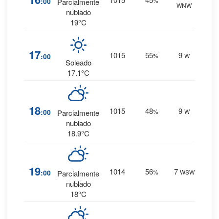
:00
%
Parcialmente
WNW
0 mm.
nublado
19°C
4
%
17
1015
55
9
:00
%
W
0 mm.
Soleado
17.1°C
5
%
18
1015
48
9
:00
%
W
Parcialmente
0 mm.
nublado
18.9°C
7
%
19
1014
56
7
:00
%
WSW
Parcialmente
0 mm.
nublado
18°C