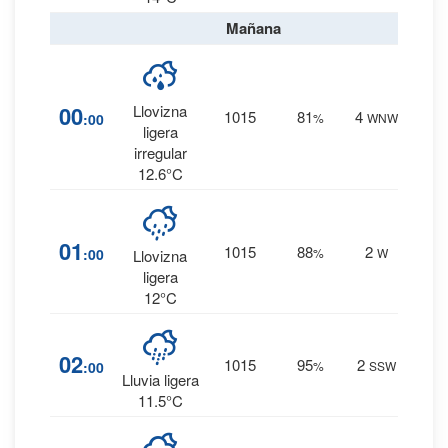
Mañana
33
%
00
Llovizna
1015
81
4
:00
%
WNW
0.2
ligera
mm.
irregular
12.6°C
41
%
01
1015
88
2
:00
%
W
0.2
Llovizna
mm.
ligera
12°C
79
%
02
1015
95
2
:00
%
SSW
1.4
Lluvia ligera
mm.
11.5°C
80
%