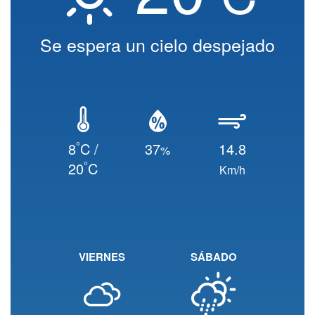
Se espera un cielo despejado
°
8
C /
37
14.8
%
°
20
C
Km/h
VIERNES
SÁBADO