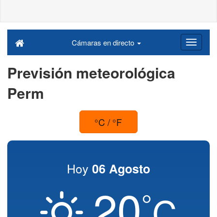
Cámaras en directo
Previsión meteorológica
Perm
°C / °F
Hoy
06 Agosto
20
°
C