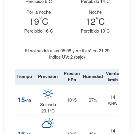
Percibido 6
C
Percibido 14
C
Por la noche
Noche
°
°
19
C
12
C
°
°
Percibido 16
C
Percibido 10
C
El sol saldrá a las 05:08 y se fijará en 21:29
Índice UV: 2 (bajo)
Presión
Viento
Tiempo
Previsión
Humedad
Lluvi
hPa
km/h
14
2
%
15
1015
37
:00
%
WNW
0 mm.
Soleado
20.1°C
14
3
%
16
1015
45