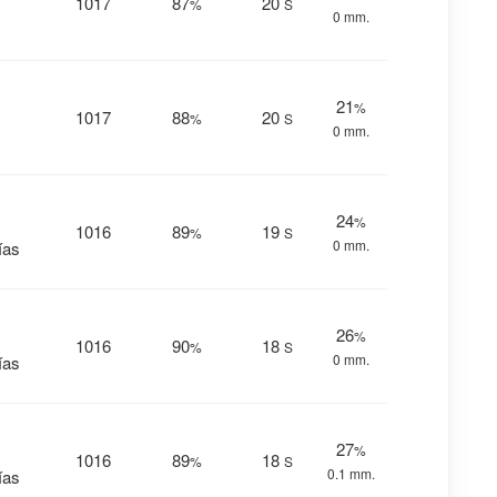
1017
87
20
%
S
0 mm.
21
%
1017
88
20
%
S
0 mm.
24
%
1016
89
19
%
S
0 mm.
ías
26
%
1016
90
18
%
S
0 mm.
ías
27
%
1016
89
18
%
S
0.1 mm.
ías