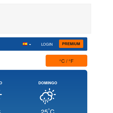
PREMIUM
LOGIN
°C / °F
O
DOMINGO
°
C
25
C