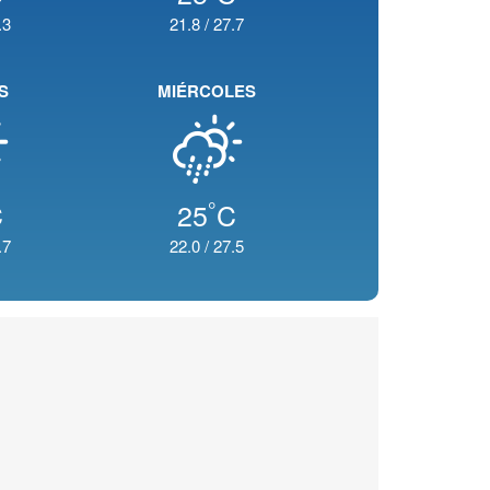
.3
21.8
/
27.7
S
MIÉRCOLES
°
C
25
C
.7
22.0
/
27.5