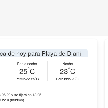
ica de hoy para Playa de Diani
Por la noche
Noche
°
°
25
C
23
C
°
°
Percibido 25
C
Percibido 23
C
s 06:29 y se fijará en 18:25
 UV: 0 (mínimo)