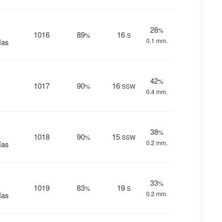
28
%
1016
89
16
%
S
0.1 mm.
ías
42
%
1017
90
16
%
SSW
0.4 mm.
38
%
1018
90
15
%
SSW
0.2 mm.
ías
33
%
1019
83
19
%
S
0.2 mm.
ías