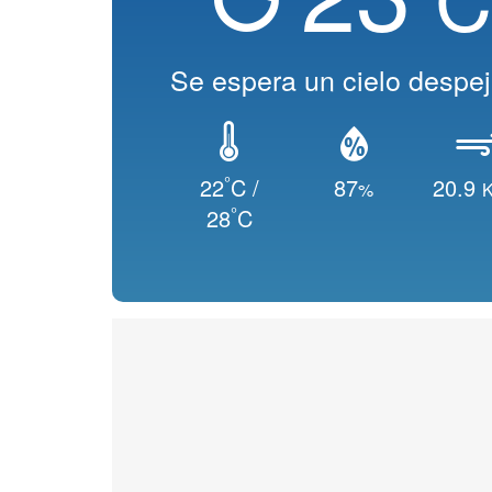
Se espera un cielo despe
°
22
C /
87
20.9
%
K
°
28
C