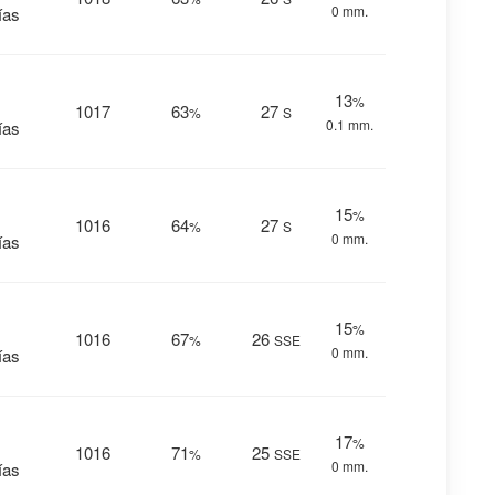
0 mm.
ías
13
%
1017
63
27
%
S
0.1 mm.
ías
15
%
1016
64
27
%
S
0 mm.
ías
15
%
1016
67
26
%
SSE
0 mm.
ías
17
%
1016
71
25
%
SSE
0 mm.
ías