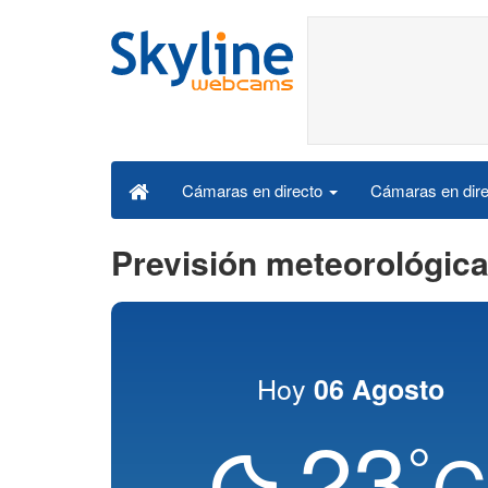
Cámaras en dire
Cámaras en directo
Previsión meteorológica
Hoy
06 Agosto
23
°
C