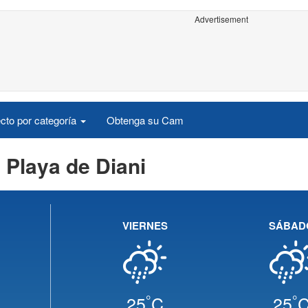
Advertisement
cto por categoría
Obtenga su Cam
 Playa de Diani
VIERNES
SÁBAD
°
°
25
C
25