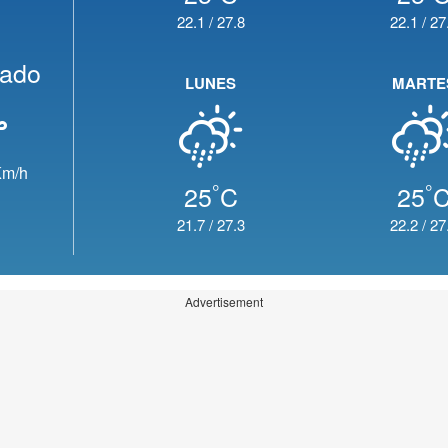
22.1
/
27.8
22.1
/
27
jado
LUNES
MARTE
m/h
°
°
25
C
25
21.7
/
27.3
22.2
/
27
Advertisement