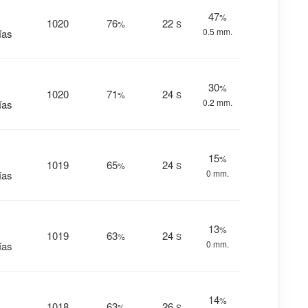
47
%
1020
76
22
%
S
0.5 mm.
ías
30
%
1020
71
24
%
S
0.2 mm.
ías
15
%
1019
65
24
%
S
0 mm.
ías
13
%
1019
63
24
%
S
0 mm.
ías
14
%
1018
63
26
%
S