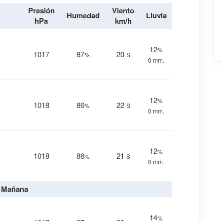
Presión
Viento
Humedad
Lluvia
hPa
km/h
12
%
1017
87
20
%
S
0 mm.
12
%
1018
86
22
%
S
0 mm.
12
%
1018
86
21
%
S
0 mm.
Mañana
14
%