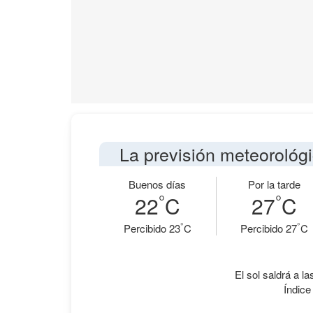
La previsión meteorológ
Buenos días
Por la tarde
°
°
22
C
27
C
°
°
Percibido 23
C
Percibido 27
C
El sol saldrá a la
Índice