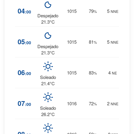
9
%
04
1015
79
5
:00
%
NNE
0 mm.
Despejado
21.3°C
10
%
05
1015
81
5
:00
%
NNE
0 mm.
Despejado
21.3°C
10
%
06
1015
83
4
:00
%
NE
0 mm.
Soleado
21.4°C
6
%
07
1016
72
2
:00
%
NNE
0 mm.
Soleado
26.2°C
3
%