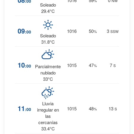
08
1016
59
0
:00
%
NW
0 mm.
Soleado
29.4°C
2
%
09
1016
50
3
:00
%
SSW
0 mm.
Soleado
31.8°C
3
%
10
1015
47
7
:00
%
S
Parcialmente
0 mm.
nublado
33°C
Lluvia
7
%
11
1015
48
13
:00
%
S
irregular en
0 mm.
las
cercanías
33.4°C