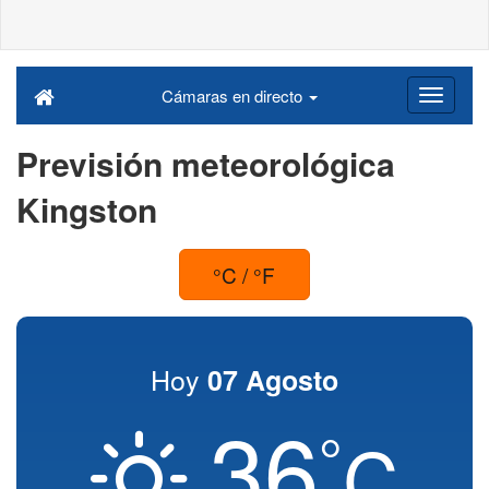
Cámaras en directo
Previsión meteorológica
Kingston
°C / °F
Hoy
07 Agosto
36
°
C