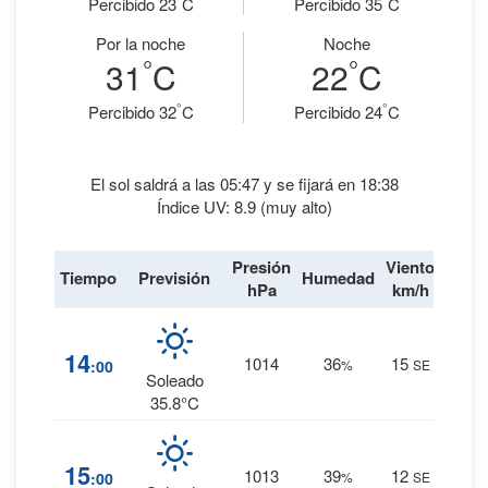
Percibido 23
C
Percibido 35
C
Por la noche
Noche
°
°
31
C
22
C
°
°
Percibido 32
C
Percibido 24
C
El sol saldrá a las 05:47 y se fijará en 18:38
Índice UV: 8.9 (muy alto)
Presión
Viento
Tiempo
Previsión
Humedad
Lluvi
hPa
km/h
1
%
14
1014
36
15
:00
%
SE
0 mm.
Soleado
35.8°C
2
%
15
1013
39
12
:00
%
SE