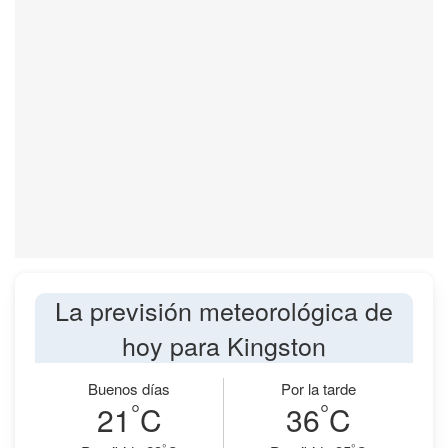
La previsión meteorológica de
hoy para Kingston
Buenos días
Por la tarde
°
°
21
C
36
C
°
°