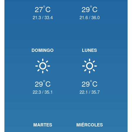
°
°
27
C
29
C
21.3
/
33.4
21.6
/
36.0
DOMINGO
LUNES
°
°
29
C
29
C
22.3
/
35.1
22.1
/
35.7
MARTES
MIÉRCOLES