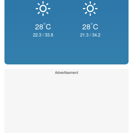
°
°
28
C
28
C
22.3
/
33.8
21.3
/
34.2
Advertisement