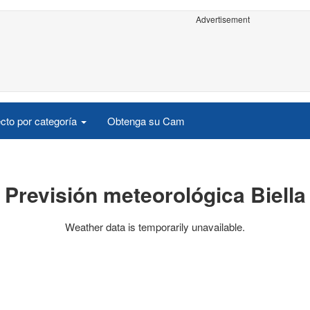
Advertisement
cto por categoría
Obtenga su Cam
Previsión meteorológica Biella
Weather data is temporarily unavailable.