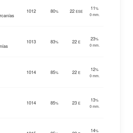
11
%
1012
80
22
%
ESE
0 mm.
ercanías
23
%
1013
83
22
%
E
0 mm.
anías
12
%
1014
85
22
%
E
0 mm.
13
%
1014
85
23
%
E
0 mm.
14
%