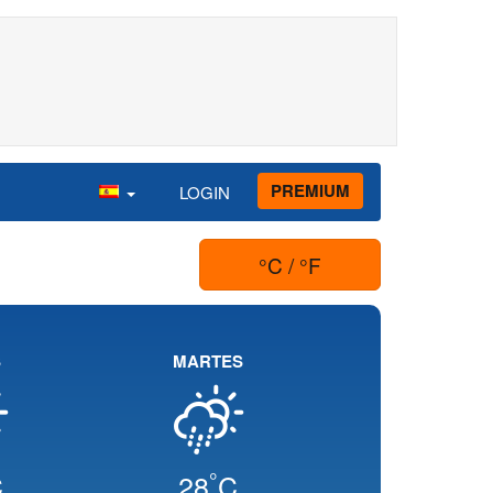
PREMIUM
LOGIN
°C / °F
S
MARTES
°
C
28
C