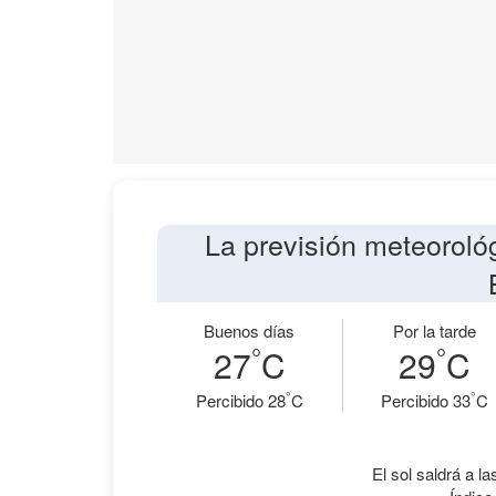
La previsión meteoroló
Buenos días
Por la tarde
°
°
27
C
29
C
°
°
Percibido 28
C
Percibido 33
C
El sol saldrá a la