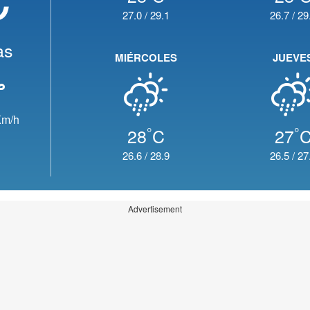
27.0
/
29.1
26.7
/
29
as
MIÉRCOLES
JUEVE
m/h
°
°
28
C
27
26.6
/
28.9
26.5
/
27
Advertisement