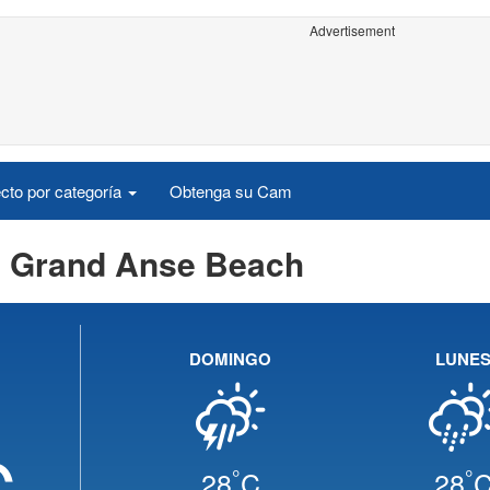
Advertisement
cto por categoría
Obtenga su Cam
a Grand Anse Beach
DOMINGO
LUNE
C
°
°
28
C
28