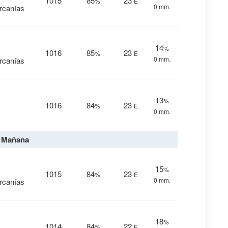
1015
85
23
%
E
0 mm.
ercanías
14
%
1016
85
23
%
E
0 mm.
ercanías
13
%
1016
84
23
%
E
0 mm.
Mañana
15
%
1015
84
23
%
E
0 mm.
ercanías
18
%
1014
84
22
%
E