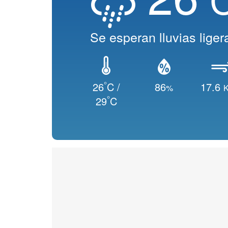
Se esperan lluvias liger
°
26
C /
86
17.6
%
K
°
29
C