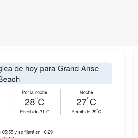
gica de hoy para Grand Anse
Beach
Por la noche
Noche
°
°
28
C
27
C
°
°
Percibido 31
C
Percibido 29
C
s 05:55 y se fijará en 18:29