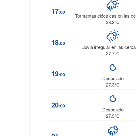
17
:00
Tormentas eléctricas en las c
28.2°C
18
:00
Lluvia irregular en las cerc
27.7°C
19
:00
Despejado
27.3°C
20
:00
Despejado
27.3°C