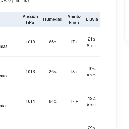
 UV: 0 (mínimo)
Presión
Viento
Humedad
Lluvia
hPa
km/h
21
%
1013
86
17
%
E
0 mm.
anías
19
%
1013
86
18
%
E
0 mm.
anías
19
%
1014
84
17
%
E
0 mm.
anías
29
%