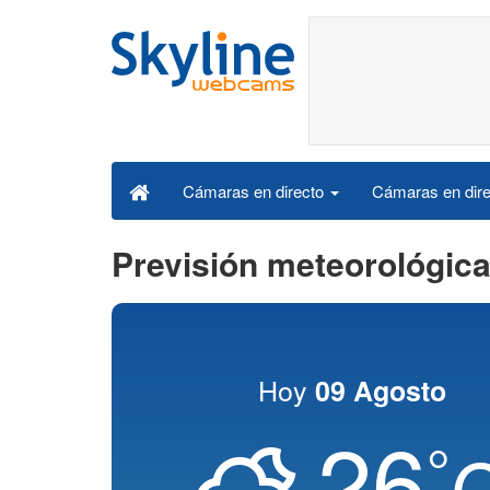
Cámaras en dire
Cámaras en directo
Previsión meteorológic
Hoy
09 Agosto
26
°