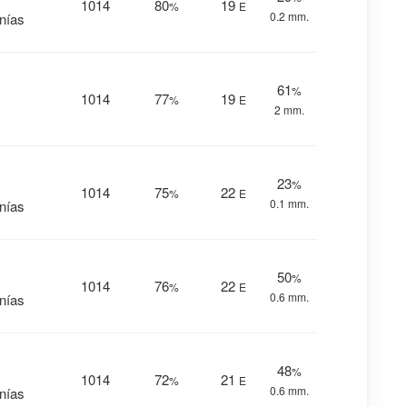
1014
80
19
%
E
0.2 mm.
anías
61
%
1014
77
19
%
E
2 mm.
23
%
1014
75
22
%
E
0.1 mm.
anías
50
%
1014
76
22
%
E
0.6 mm.
anías
48
%
1014
72
21
%
E
0.6 mm.
anías