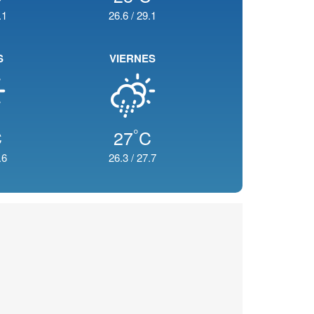
.1
26.6
/
29.1
S
VIERNES
°
C
27
C
.6
26.3
/
27.7