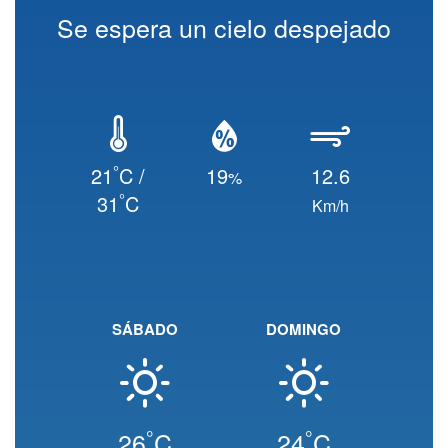
Se espera un cielo despejado
°
21
C /
19
12.6
%
°
31
C
Km/h
SÁBADO
DOMINGO
°
°
26
C
24
C