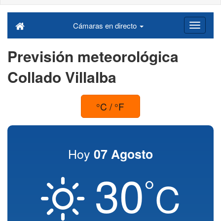
Cámaras en directo
Previsión meteorológica
Collado Villalba
°C / °F
Hoy
07 Agosto
30
°
C