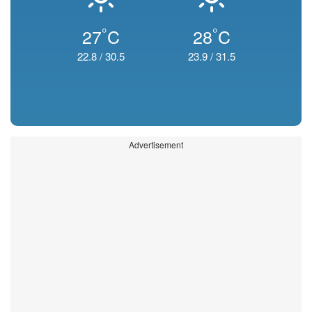
°
°
27
C
28
C
22.8
/
30.5
23.9
/
31.5
Advertisement