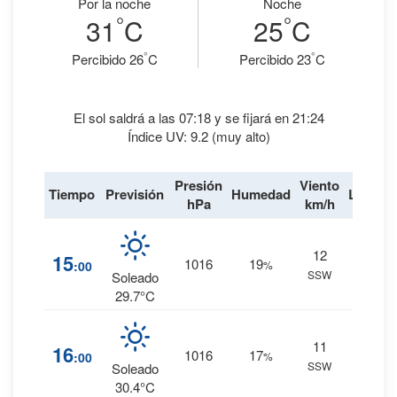
Por la noche
Noche
°
°
31
C
25
C
°
°
Percibido 26
C
Percibido 23
C
El sol saldrá a las 07:18 y se fijará en 21:24
Índice UV: 9.2 (muy alto)
Presión
Viento
Tiempo
Previsión
Humedad
Lluvia
hPa
km/h
12
0
%
15
1016
19
:00
%
SSW
0 mm.
Soleado
29.7°C
11
0
%
16
1016
17
:00
%
SSW
0 mm.
Soleado
30.4°C