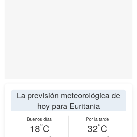
La previsión meteorológica de
hoy para Euritania
Buenos días
Por la tarde
°
°
18
C
32
C
°
°