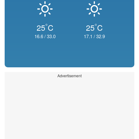
°
°
25
C
25
C
16.6
/
33.0
17.1
/
32.9
Advertisement