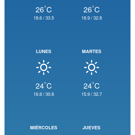
°
°
26
C
26
C
18.6
/
33.5
18.9
/
32.8
LUNES
MARTES
°
°
24
C
24
C
16.8
/
30.8
15.9
/
32.7
MIÉRCOLES
JUEVES