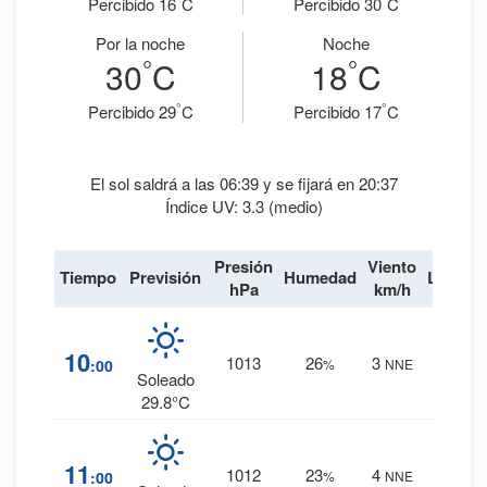
Percibido 16
C
Percibido 30
C
Por la noche
Noche
°
°
30
C
18
C
°
°
Percibido 29
C
Percibido 17
C
El sol saldrá a las 06:39 y se fijará en 20:37
Índice UV: 3.3 (medio)
Presión
Viento
Tiempo
Previsión
Humedad
Lluvia
hPa
km/h
1
%
10
1013
26
3
:00
%
NNE
0 mm.
Soleado
29.8°C
1
%
11
1012
23
4
:00
%
NNE