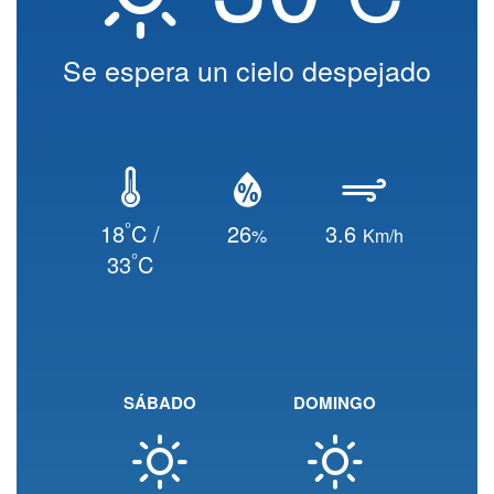
Se espera un cielo despejado
°
18
C /
26
3.6
%
Km/h
°
33
C
SÁBADO
DOMINGO