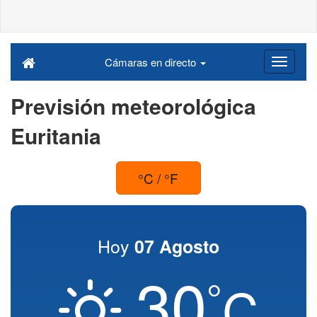
Cámaras en directo
Previsión meteorológica
Euritania
°C / °F
Hoy
07 Agosto
30
°
C