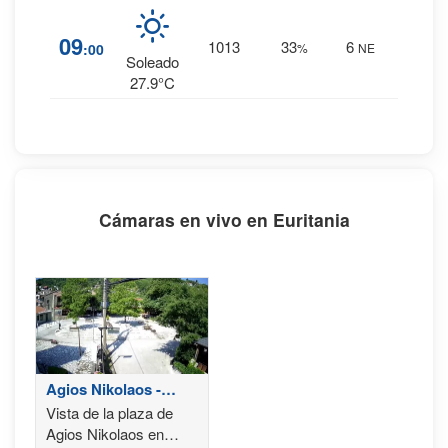
1
%
09
1013
33
6
:00
%
NE
0 mm.
Soleado
27.9°C
Cámaras en vivo en Euritania
Agios Nikolaos -
Evritania
Vista de la plaza de
Agios Nikolaos en