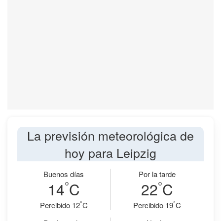
La previsión meteorológica de
hoy para Leipzig
Buenos días
Por la tarde
°
°
14
C
22
C
°
°
Percibido 12
C
Percibido 19
C