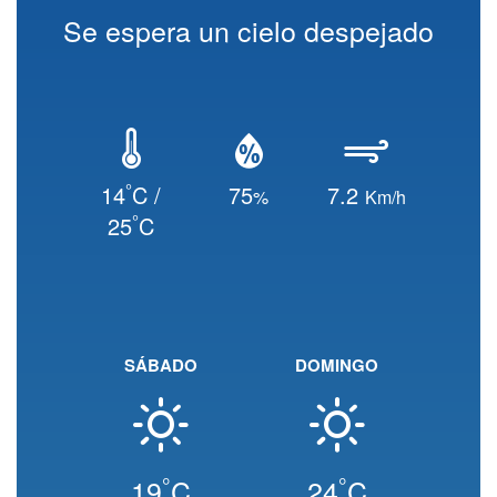
Se espera un cielo despejado
°
14
C /
75
7.2
%
Km/h
°
25
C
SÁBADO
DOMINGO
°
°
19
C
24
C