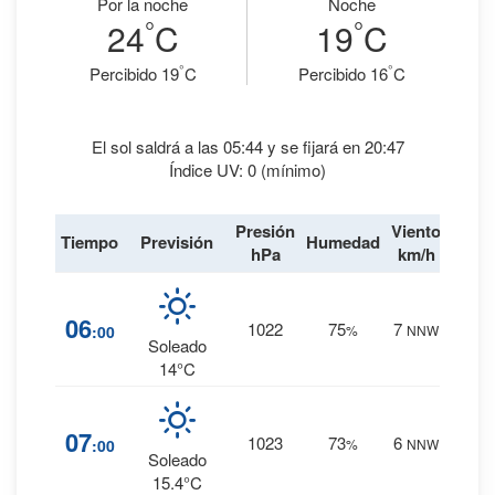
Por la noche
Noche
°
°
24
C
19
C
°
°
Percibido 19
C
Percibido 16
C
El sol saldrá a las 05:44 y se fijará en 20:47
Índice UV: 0 (mínimo)
Presión
Viento
Tiempo
Previsión
Humedad
Lluvi
hPa
km/h
9
%
06
1022
75
7
:00
%
NNW
0 mm.
Soleado
14°C
7
%
07
1023
73
6
:00
%
NNW
0 mm.
Soleado
15.4°C