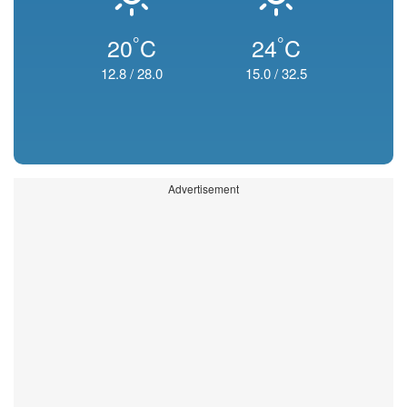
°
°
20
C
24
C
12.8
/
28.0
15.0
/
32.5
Advertisement