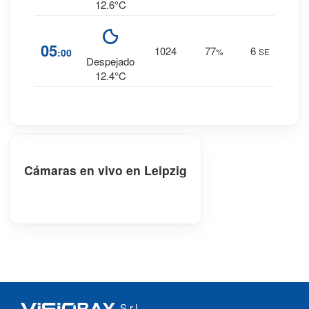
12.6°C
9
%
05
1024
77
6
:00
%
SE
0 mm.
Despejado
12.4°C
Cámaras en vivo en Leipzig
S.r.l.