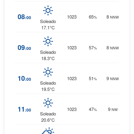
5
%
08
1023
65
8
:00
%
NNW
0 mm.
Soleado
17.1°C
3
%
09
1023
57
8
:00
%
NNW
0 mm.
Soleado
18.3°C
2
%
10
1023
51
9
:00
%
NNW
0 mm.
Soleado
19.5°C
2
%
11
1023
47
9
:00
%
NW
0 mm.
Soleado
20.6°C