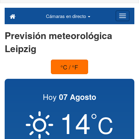
Cámaras en directo
Previsión meteorológica
Leipzig
°C / °F
Hoy
07 Agosto
14
°
C