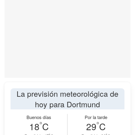
La previsión meteorológica de
hoy para Dortmund
Buenos días
Por la tarde
°
°
18
C
29
C
°
°