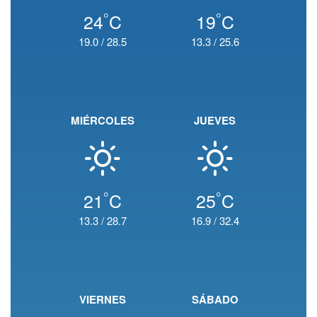
°
°
24
C
19
C
19.0
/
28.5
13.3
/
25.6
MIÉRCOLES
JUEVES
°
°
21
C
25
C
13.3
/
28.7
16.9
/
32.4
VIERNES
SÁBADO