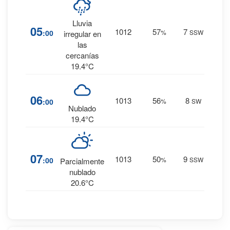
17
%
Lluvia
05
1012
57
7
:00
%
SSW
0.1
irregular en
mm.
las
cercanías
19.4°C
9
%
06
1013
56
8
:00
%
SW
0 mm.
Nublado
19.4°C
5
%
07
1013
50
9
:00
%
SSW
Parcialmente
0 mm.
nublado
20.6°C