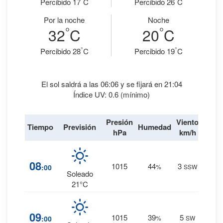
Percibido 17
C
Percibido 26
C
Por la noche
Noche
°
°
32
C
20
C
°
°
Percibido 28
C
Percibido 19
C
El sol saldrá a las 06:06 y se fijará en 21:04
Índice UV: 0.6 (mínimo)
Presión
Viento
Tiempo
Previsión
Humedad
Lluvi
hPa
km/h
1
%
08
1015
44
3
:00
%
SSW
0 mm.
Soleado
21°C
1
%
09
1015
39
5
:00
%
SW