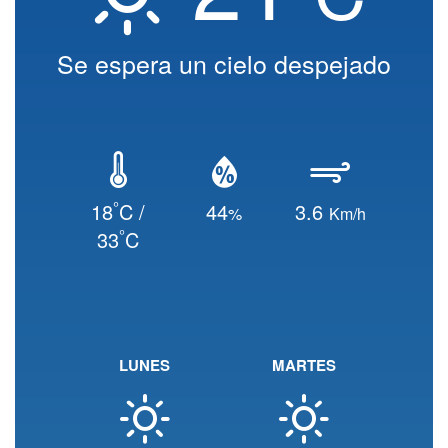
Se espera un cielo despejado
°
18
C /
44
3.6
%
Km/h
°
33
C
LUNES
MARTES