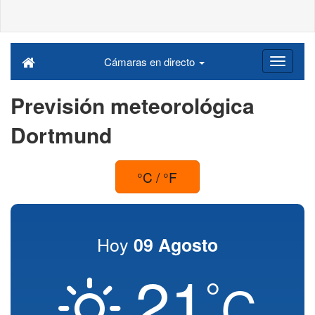
Cámaras en directo
Previsión meteorológica
Dortmund
°C / °F
Hoy
09 Agosto
21
°
C