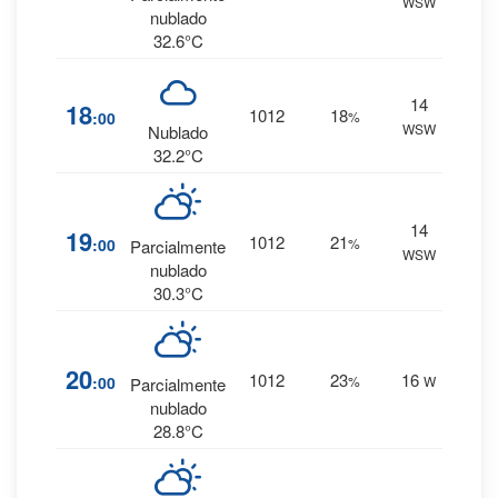
WSW
0 mm.
nublado
32.6°C
14
6
%
18
1012
18
:00
%
WSW
0 mm.
Nublado
32.2°C
14
3
%
19
1012
21
:00
%
Parcialmente
WSW
0 mm.
nublado
30.3°C
2
%
20
1012
23
16
:00
%
W
Parcialmente
0 mm.
nublado
28.8°C