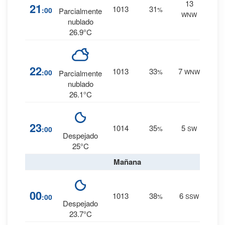
13
2
%
21
1013
31
:00
%
Parcialmente
WNW
0 mm.
nublado
26.9°C
3
%
22
1013
33
7
:00
%
WNW
Parcialmente
0 mm.
nublado
26.1°C
1
%
23
1014
35
5
:00
%
SW
0 mm.
Despejado
25°C
Mañana
1
%
00
1013
38
6
:00
%
SSW
0 mm.
Despejado
23.7°C