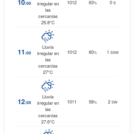
10
1012
63
0
:00
%
S
irregular en
0 mm.
las
cercanías
25.8°C
23
%
Lluvia
11
1012
60
1
:00
%
SSW
0.2
irregular en
mm.
las
cercanías
27°C
17
%
Lluvia
12
1011
58
2
:00
%
SW
0.1
irregular en
mm.
las
cercanías
27.6°C